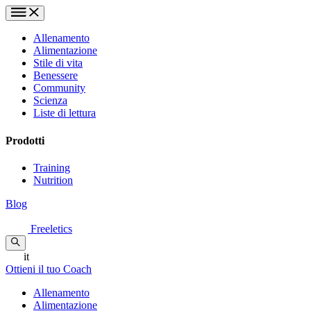
Allenamento
Alimentazione
Stile di vita
Benessere
Community
Scienza
Liste di lettura
Prodotti
Training
Nutrition
Blog
Freeletics
it
Ottieni il tuo Coach
Allenamento
Alimentazione