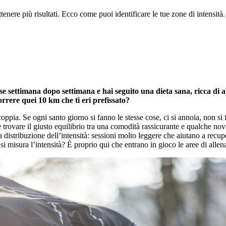
ttenere più risultati. Ecco come puoi identificare le tue zone di intensità.
se settimana dopo settimana e hai seguito una dieta sana, ricca di a
rrere quei 10 km che ti eri prefissato?
a. Se ogni santo giorno si fanno le stesse cose, ci si annoia, non si fa
 e trovare il giusto equilibrio tra una comodità rassicurante e qualche no
a distribuzione dell’intensità: sessioni molto leggere che aiutano a recup
si misura l’intensità? È proprio qui che entrano in gioco le aree di alle