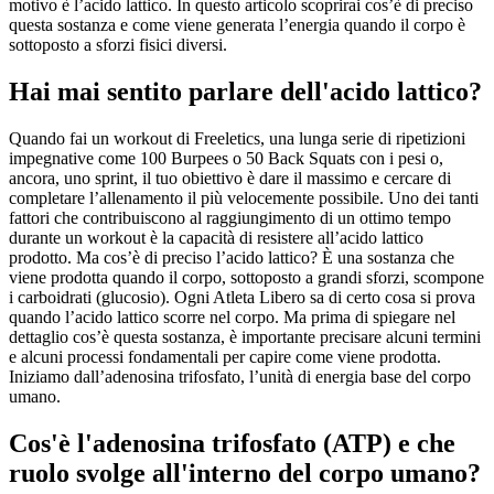
motivo è l’acido lattico. In questo articolo scoprirai cos’è di preciso
questa sostanza e come viene generata l’energia quando il corpo è
sottoposto a sforzi fisici diversi.
Hai mai sentito parlare dell'acido lattico?
Quando fai un workout di Freeletics, una lunga serie di ripetizioni
impegnative come 100 Burpees o 50 Back Squats con i pesi o,
ancora, uno sprint, il tuo obiettivo è dare il massimo e cercare di
completare l’allenamento il più velocemente possibile. Uno dei tanti
fattori che contribuiscono al raggiungimento di un ottimo tempo
durante un workout è la capacità di resistere all’acido lattico
prodotto. Ma cos’è di preciso l’acido lattico? È una sostanza che
viene prodotta quando il corpo, sottoposto a grandi sforzi, scompone
i carboidrati (glucosio). Ogni Atleta Libero sa di certo cosa si prova
quando l’acido lattico scorre nel corpo. Ma prima di spiegare nel
dettaglio cos’è questa sostanza, è importante precisare alcuni termini
e alcuni processi fondamentali per capire come viene prodotta.
Iniziamo dall’adenosina trifosfato, l’unità di energia base del corpo
umano.
Cos'è l'adenosina trifosfato (ATP) e che
ruolo svolge all'interno del corpo umano?