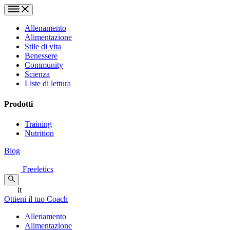
Allenamento
Alimentazione
Stile di vita
Benessere
Community
Scienza
Liste di lettura
Prodotti
Training
Nutrition
Blog
Freeletics
it
Ottieni il tuo Coach
Allenamento
Alimentazione