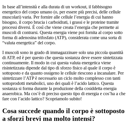
In base all’intensità e alla durata di un workout, il fabbisogno
energetico del corpo umano (o, per essere più precisi, delle cellule
muscolari) varia. Per fornire alle cellule l’energia di cui hanno
bisogno, il corpo brucia i carboidrati, i grassi e le proteine tramite
processi diversi. È così che viene creata l’energia che permette ai
muscoli di contrarsi. Questa energia viene poi fornita al corpo sotto
forma di adenosina trifosfato (ATP), considerata come una sorta di
“valuta energetica” del corpo.
I muscoli sono in grado di immagazzinare solo una piccola quantità
di ATP, ed è per questo che questa sostanza deve essere sintetizzata
continuamente. Il modo in cui questa valuta energetica viene
risintetizzata dipende dal tipo di sforzo fisico al quale il corpo è
sottoposto e da quanto ossigeno le cellule riescono a incanalare. Per
sintetizzare l’ATP è necessario un ciclo molto complesso con tanti
sottoprodotti metabolici, uno dei quali è l’acido lattico. Questa
sostanza si forma durante la produzione della cosiddetta energia
anaerobica. Ma cos’è di preciso questo tipo di energia e cos’ha a che
fare con l’acido lattico? Scopriamolo subito!
Cosa succede quando il corpo è sottoposto
a sforzi brevi ma molto intensi?