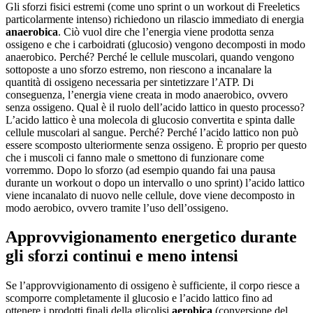
Gli sforzi fisici estremi (come uno sprint o un workout di Freeletics
particolarmente intenso) richiedono un rilascio immediato di energia
anaerobica
. Ciò vuol dire che l’energia viene prodotta senza
ossigeno e che i carboidrati (glucosio) vengono decomposti in modo
anaerobico. Perché? Perché le cellule muscolari, quando vengono
sottoposte a uno sforzo estremo, non riescono a incanalare la
quantità di ossigeno necessaria per sintetizzare l’ATP. Di
conseguenza, l’energia viene creata in modo anaerobico, ovvero
senza ossigeno. Qual è il ruolo dell’acido lattico in questo processo?
L’acido lattico è una molecola di glucosio convertita e spinta dalle
cellule muscolari al sangue. Perché? Perché l’acido lattico non può
essere scomposto ulteriormente senza ossigeno. È proprio per questo
che i muscoli ci fanno male o smettono di funzionare come
vorremmo. Dopo lo sforzo (ad esempio quando fai una pausa
durante un workout o dopo un intervallo o uno sprint) l’acido lattico
viene incanalato di nuovo nelle cellule, dove viene decomposto in
modo aerobico, ovvero tramite l’uso dell’ossigeno.
Approvvigionamento energetico durante
gli sforzi continui e meno intensi
Se l’approvvigionamento di ossigeno è sufficiente, il corpo riesce a
scomporre completamente il glucosio e l’acido lattico fino ad
ottenere i prodotti finali della glicolisi
aerobica
(conversione del