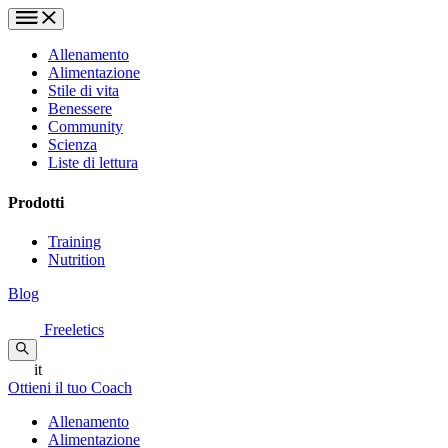
Allenamento
Alimentazione
Stile di vita
Benessere
Community
Scienza
Liste di lettura
Prodotti
Training
Nutrition
Blog
Freeletics
it
Ottieni il tuo Coach
Allenamento
Alimentazione