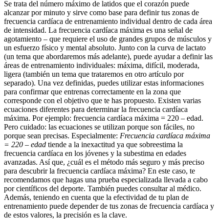
Se trata del número máximo de latidos que el corazón puede
alcanzar por minuto y sirve como base para definir tus zonas de
frecuencia cardíaca de entrenamiento individual dentro de cada área
de intensidad. La frecuencia cardíaca máxima es una señal de
agotamiento – que requiere el uso de grandes grupos de músculos y
un esfuerzo físico y mental absoluto. Junto con la curva de lactato
(un tema que abordaremos más adelante), puede ayudar a definir las
áreas de entrenamiento individuales: máxima, difícil, moderada,
ligera (también un tema que trataremos en otro artículo por
separado). Una vez definidas, puedes utilizar estas informaciones
para confirmar que entrenas correctamente en la zona que
corresponde con el objetivo que te has propuesto. Existen varias
ecuaciones diferentes para determinar la frecuencia cardíaca
máxima. Por ejemplo: frecuencia cardíaca máxima = 220 – edad.
Pero cuidado: las ecuaciones se utilizan porque son fáciles, no
porque sean precisas. Especialmente:
Frecuencia cardíaca máxima
= 220 – edad
tiende a la inexactitud ya que sobreestima la
frecuencia cardíaca en los jóvenes y la subestima en edades
avanzadas. Así que, ¿cuál es el método más seguro y más preciso
para descubrir la frecuencia cardíaca máxima? En este caso, te
recomendamos que hagas una prueba especializada llevada a cabo
por científicos del deporte. También puedes consultar al médico.
Además, teniendo en cuenta que la efectividad de tu plan de
entrenamiento puede depender de tus zonas de frecuencia cardíaca y
de estos valores, la precisión es la clave.