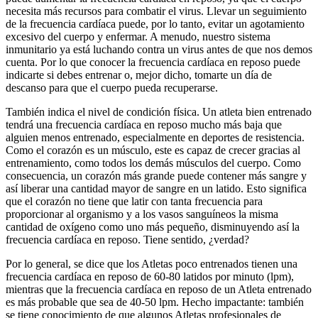
necesita más recursos para combatir el virus. Llevar un seguimiento
de la frecuencia cardíaca puede, por lo tanto, evitar un agotamiento
excesivo del cuerpo y enfermar. A menudo, nuestro sistema
inmunitario ya está luchando contra un virus antes de que nos demos
cuenta. Por lo que conocer la frecuencia cardíaca en reposo puede
indicarte si debes entrenar o, mejor dicho, tomarte un día de
descanso para que el cuerpo pueda recuperarse.
También indica el nivel de condición física. Un atleta bien entrenado
tendrá una frecuencia cardíaca en reposo mucho más baja que
alguien menos entrenado, especialmente en deportes de resistencia.
Como el corazón es un músculo, este es capaz de crecer gracias al
entrenamiento, como todos los demás músculos del cuerpo. Como
consecuencia, un corazón más grande puede contener más sangre y
así liberar una cantidad mayor de sangre en un latido. Esto significa
que el corazón no tiene que latir con tanta frecuencia para
proporcionar al organismo y a los vasos sanguíneos la misma
cantidad de oxígeno como uno más pequeño, disminuyendo así la
frecuencia cardíaca en reposo. Tiene sentido, ¿verdad?
Por lo general, se dice que los Atletas poco entrenados tienen una
frecuencia cardíaca en reposo de 60-80 latidos por minuto (lpm),
mientras que la frecuencia cardíaca en reposo de un Atleta entrenado
es más probable que sea de 40-50 lpm. Hecho impactante: también
se tiene conocimiento de que algunos Atletas profesionales de