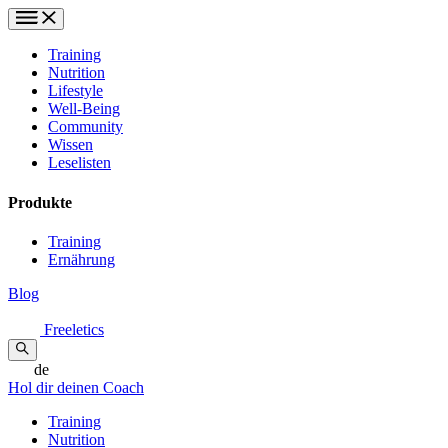
Training
Nutrition
Lifestyle
Well-Being
Community
Wissen
Leselisten
Produkte
Training
Ernährung
Blog
Freeletics
de
Hol dir deinen Coach
Training
Nutrition