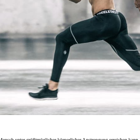
 Mensch unter größtmöglicher körperlicher Anstrengung erreichen kann