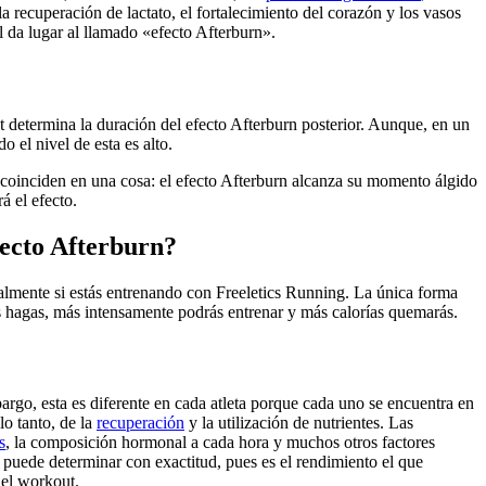
la recuperación de lactato, el fortalecimiento del corazón y los vasos
l da lugar al llamado «efecto Afterburn».
ut determina la duración del efecto Afterburn posterior. Aunque, en un
 el nivel de esta es alto.
s coinciden en una cosa: el efecto Afterburn alcanza su momento álgido
 el efecto.
fecto Afterburn?
ialmente si estás entrenando con Freeletics Running. La única forma
s hagas, más intensamente podrás entrenar y más calorías quemarás.
argo, esta es diferente en cada atleta porque cada uno se encuentra en
lo tanto, de la
recuperación
y la utilización de nutrientes. Las
s
, la composición hormonal a cada hora y muchos otros factores
e puede determinar con exactitud, pues es el rendimiento el que
 el workout.