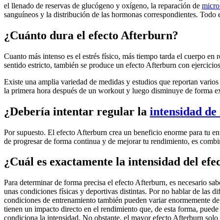
el llenado de reservas de glucógeno y oxígeno, la reparación de
micro
sanguíneos y la distribución de las hormonas correspondientes. Todo e
¿Cuánto dura el efecto Afterburn?
Cuanto más intenso es el estrés físico, más tiempo tarda el cuerpo en 
sentido estricto, también se produce un efecto Afterburn con ejercicios
Existe una amplia variedad de medidas y estudios que reportan varios 
la primera hora después de un workout y luego disminuye de forma ex
¿Debería intentar regular la
intensidad de
Por supuesto. El efecto Afterburn crea un beneficio enorme para tu en
de progresar de forma continua y de mejorar tu rendimiento, es comb
¿Cuál es exactamente la intensidad del efe
Para determinar de forma precisa el efecto Afterburn, es necesario sab
unas condiciones físicas y deportivas distintas. Por no hablar de las 
condiciones de entrenamiento también pueden variar enormemente de 
tienen un impacto directo en el rendimiento que, de esta forma, puede 
condiciona la intensidad. No obstante, el mayor efecto Afterburn solo p