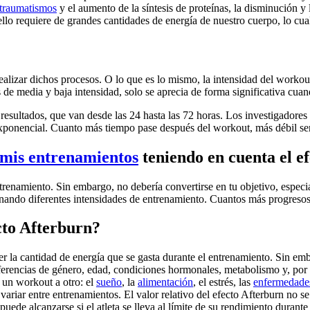
traumatismos
y el aumento de la síntesis de proteínas, la disminución y 
llo requiere de grandes cantidades de energía de nuestro cuerpo, lo cua
realizar dichos procesos. O lo que es lo mismo, la intensidad del worko
 de media y baja intensidad, solo se aprecia de forma significativa cuando
resultados, que van desde las 24 hasta las 72 horas. Los investigadore
ponencial. Cuanto más tiempo pase después del workout, más débil será
 mis entrenamientos
teniendo en cuenta el e
trenamiento. Sin embargo, no debería convertirse en tu objetivo, espec
inando diferentes intensidades de entrenamiento. Cuantos más progreso
cto Afterburn?
er la cantidad de energía que se gasta durante el entrenamiento. Sin emb
diferencias de género, edad, condiciones hormonales, metabolismo y, por 
un workout a otro: el
sueño
, la
alimentación
, el estrés, las
enfermedade
variar entre entrenamientos. El valor relativo del efecto Afterburn no s
uede alcanzarse si el atleta se lleva al límite de su rendimiento durante