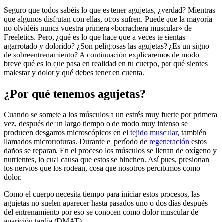
Seguro que todos sabéis lo que es tener agujetas, ¿verdad? Mientras
que algunos disfrutan con ellas, otros sufren. Puede que la mayoría
no olvidéis nunca vuestra primera «borrachera muscular» de
Freeletics. Pero, ¿qué es lo que hace que a veces te sientas
agarrotado y dolorido? ¿Son peligrosas las agujetas? ¿Es un signo
de sobreentrenamiento? A continuación explicaremos de modo
breve qué es lo que pasa en realidad en tu cuerpo, por qué sientes
malestar y dolor y qué debes tener en cuenta.
¿Por qué tenemos agujetas?
Cuando se somete a los músculos a un estrés muy fuerte por primera
vez, después de un largo tiempo o de modo muy intenso se
producen desgarros microscópicos en el
tejido muscular
, también
llamados microrroturas. Durante el período de
regeneración
estos
daños se reparan. En el proceso los músculos se llenan de oxígeno y
nutrientes, lo cual causa que estos se hinchen. Así pues, presionan
los nervios que los rodean, cosa que nosotros percibimos como
dolor.
Como el cuerpo necesita tiempo para iniciar estos procesos, las
agujetas no suelen aparecer hasta pasados uno o dos días después
del entrenamiento por eso se conocen como dolor muscular de
aparición tardía (DMAT).