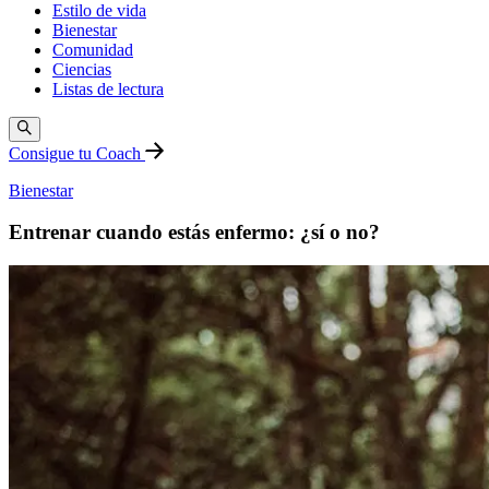
Estilo de vida
Bienestar
Comunidad
Ciencias
Listas de lectura
Consigue tu Coach
Bienestar
Entrenar cuando estás enfermo: ¿sí o no?