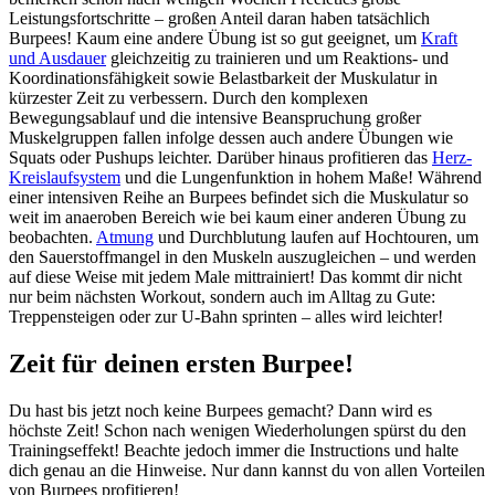
Leistungsfortschritte – großen Anteil daran haben tatsächlich
Burpees! Kaum eine andere Übung ist so gut geeignet, um
Kraft
und Ausdauer
gleichzeitig zu trainieren und um Reaktions- und
Koordinationsfähigkeit sowie Belastbarkeit der Muskulatur in
kürzester Zeit zu verbessern. Durch den komplexen
Bewegungsablauf und die intensive Beanspruchung großer
Muskelgruppen fallen infolge dessen auch andere Übungen wie
Squats oder Pushups leichter. Darüber hinaus profitieren das
Herz-
Kreislaufsystem
und die Lungenfunktion in hohem Maße! Während
einer intensiven Reihe an Burpees befindet sich die Muskulatur so
weit im anaeroben Bereich wie bei kaum einer anderen Übung zu
beobachten.
Atmung
und Durchblutung laufen auf Hochtouren, um
den Sauerstoffmangel in den Muskeln auszugleichen – und werden
auf diese Weise mit jedem Male mittrainiert! Das kommt dir nicht
nur beim nächsten Workout, sondern auch im Alltag zu Gute:
Treppensteigen oder zur U-Bahn sprinten – alles wird leichter!
Zeit für deinen ersten Burpee!
Du hast bis jetzt noch keine Burpees gemacht? Dann wird es
höchste Zeit! Schon nach wenigen Wiederholungen spürst du den
Trainingseffekt! Beachte jedoch immer die Instructions und halte
dich genau an die Hinweise. Nur dann kannst du von allen Vorteilen
von Burpees profitieren!