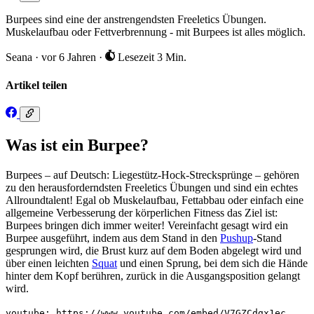
Burpees sind eine der anstrengendsten Freeletics Übungen.
Muskelaufbau oder Fettverbrennung - mit Burpees ist alles möglich.
Seana
·
vor 6 Jahren
·
Lesezeit 3 Min.
Artikel teilen
Was ist ein Burpee?
Burpees – auf Deutsch: Liegestütz-Hock-Strecksprünge – gehören
zu den herausforderndsten Freeletics Übungen und sind ein echtes
Allroundtalent! Egal ob Muskelaufbau, Fettabbau oder einfach eine
allgemeine Verbesserung der körperlichen Fitness das Ziel ist:
Burpees bringen dich immer weiter! Vereinfacht gesagt wird ein
Burpee ausgeführt, indem aus dem Stand in den
Pushup
-Stand
gesprungen wird, die Brust kurz auf dem Boden abgelegt wird und
über einen leichten
Squat
und einen Sprung, bei dem sich die Hände
hinter dem Kopf berühren, zurück in die Ausgangsposition gelangt
wird.
youtube: https://www.youtube.com/embed/V7GZCdgx1ec