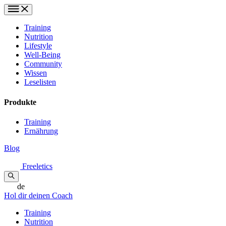
Training
Nutrition
Lifestyle
Well-Being
Community
Wissen
Leselisten
Produkte
Training
Ernährung
Blog
Freeletics
de
Hol dir deinen Coach
Training
Nutrition