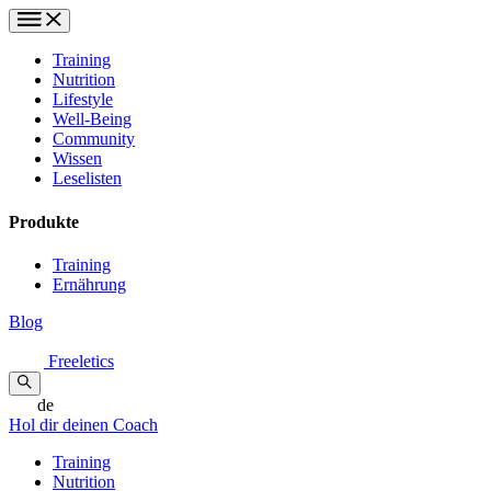
Training
Nutrition
Lifestyle
Well-Being
Community
Wissen
Leselisten
Produkte
Training
Ernährung
Blog
Freeletics
de
Hol dir deinen Coach
Training
Nutrition