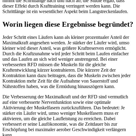
nimmt die Schrittlänge nach und nach ab; die Studie ergab, dass
dieser Effekt durch Krafttraining verringert werden kann. Die
Schrittlänge ist ein wesentlicher Aspekt beim Langstreckenlaufen.
Worin liegen diese Ergebnisse begründet?
Jeder Schritt eines Läufers kann als kleiner prozentualer Anteil der
Maximalkraft angesehen werden. Je stärker der Läufer wird, umso
kleiner wird dieser Anteil, was größere Kraftreserven ermöglicht.
Durch die Kraftzunahme wird jeder Schritt beim Laufen einfacher
und das Laufen an sich wird weniger anstrengend. Bei einer
verbesserten RFD müssen die Muskeln für die gleiche
Kraftentwicklung kürzer kontrahieren. Die kürzere Zeit der
Kontraktion kann dazu beitragen, dass die Muskeln zwischen jeder
Kontraktion mehr Zeit für die Aufnahme von Sauerstoff und
Nährstoffen haben, was die Ermüdung hinauszögern kann.
Die Verbesserung der Maximalkraft und der RFD sind vermutlich
auf eine verbesserte Nervenfunktion sowie eine optimale
Aktivierung der Muskelfasern zurückzuführen. Das bedeutet: Je
stärker ein Läufer wird, umso weniger Muskelfasern muss er
aktivieren, um die gleiche Laufleistung zu erreichen. Dabei
verbessert er seine Laufökonomie, was die Zeitdauer bis zur
Erschöpfung bei maximaler aerober Geschwindigkeit verlängern
kann.