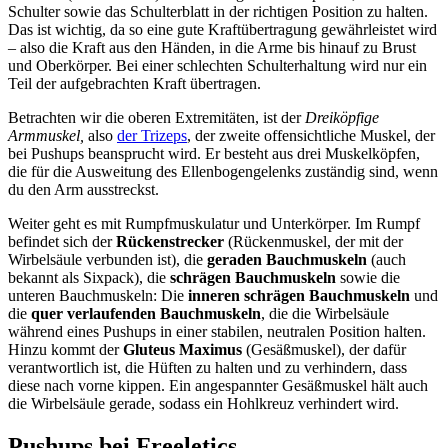
Schulter sowie das Schulterblatt in der richtigen Position zu halten.
Das ist wichtig, da so eine gute Kraftübertragung gewährleistet wird
– also die Kraft aus den Händen, in die Arme bis hinauf zu Brust
und Oberkörper. Bei einer schlechten Schulterhaltung wird nur ein
Teil der aufgebrachten Kraft übertragen.
Betrachten wir die oberen Extremitäten, ist der
Dreiköpfige
Armmuskel,
also
der Trizeps
, der zweite offensichtliche Muskel, der
bei Pushups beansprucht wird. Er besteht aus drei Muskelköpfen,
die für die Ausweitung des Ellenbogengelenks zuständig sind, wenn
du den Arm ausstreckst.
Weiter geht es mit Rumpfmuskulatur und Unterkörper. Im Rumpf
befindet sich der
Rückenstrecker
(Rückenmuskel, der mit der
Wirbelsäule verbunden ist), die
geraden Bauchmuskeln
(auch
bekannt als Sixpack), die
schrägen Bauchmuskeln
sowie die
unteren Bauchmuskeln: Die
inneren schrägen Bauchmuskeln
und
die
quer verlaufenden Bauchmuskeln
, die die Wirbelsäule
während eines Pushups in einer stabilen, neutralen Position halten.
Hinzu kommt der
Gluteus Maximus
(Gesäßmuskel), der dafür
verantwortlich ist, die Hüften zu halten und zu verhindern, dass
diese nach vorne kippen. Ein angespannter Gesäßmuskel hält auch
die Wirbelsäule gerade, sodass ein Hohlkreuz verhindert wird.
Pushups bei Freeletics