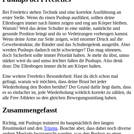
Bei Freeletics stehen Technik und eine korrekte Ausführung an
erster Stelle. Wenn du einen Pushup ausführst, sollten deine
Ellenbogen immer nach hinten zeigen und eng am Körper bleiben.
Warum? Weil das deine Schulter in eine stabile, natürliche und
gesunde Position bringt und du so Verletzungen vorbeugen kannst.
Wenn deine Arme zur Seite zeigen, wird enormer Druck auf die
Gewebestruktur, die Bänder und das Schultergelenk ausgeübt. Aber
werden Pushups dadurch nicht schwieriger? Das mag stimmen,
doch Sicherheit sollte immer Priorität haben. Je mehr du übst, umso
stärker wirst du und umso leichter fallen dir Pushups. Also denk
dran: Die Ellenbogen immer dicht am Körper halten.
Eine weitere Freeletics Besonderheit: Hast du dich schon mal
gefragt, warum wir möchten, dass deine Brust bei jeder
Wiederholung den Boden berührt? Der Grund dafür liegt darin, dass
es so einfacher ist, jede Wiederholung wirklich korrekt zu zählen, da
alle Free Athletes so den gleichen Bewegungsumfang haben.
Zusammengefasst
Richtig, mit Pushups trainierst du hauptsächlich den langen
Brustmuskel und den
Trizeps
. Beachte aber, dass dabei noch diverse
andere Muskeln beansprucht werden, was den Pushup zu einer