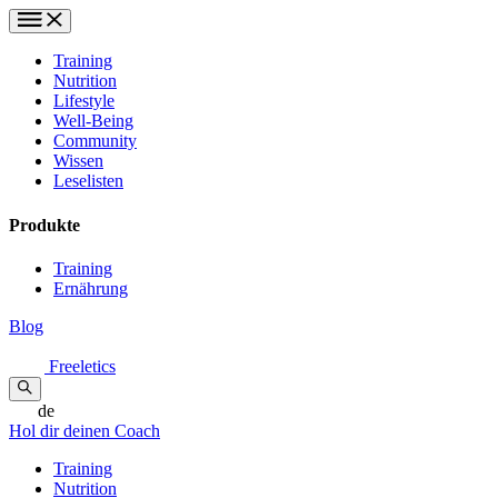
Training
Nutrition
Lifestyle
Well-Being
Community
Wissen
Leselisten
Produkte
Training
Ernährung
Blog
Freeletics
de
Hol dir deinen Coach
Training
Nutrition