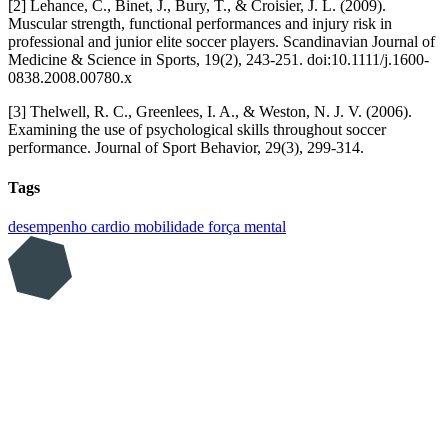
[2] Lehance, C., Binet, J., Bury, T., & Croisier, J. L. (2009).
Muscular strength, functional performances and injury risk in
professional and junior elite soccer players. Scandinavian Journal of
Medicine & Science in Sports, 19(2), 243-251. doi:10.1111/j.1600-
0838.2008.00780.x
[3] Thelwell, R. C., Greenlees, I. A., & Weston, N. J. V. (2006).
Examining the use of psychological skills throughout soccer
performance. Journal of Sport Behavior, 29(3), 299-314.
Tags
desempenho
cardio
mobilidade
força mental