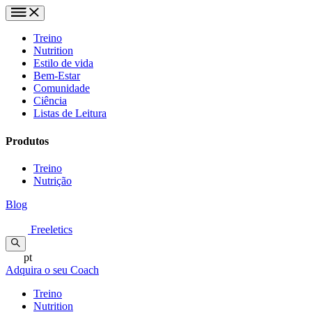
Treino
Nutrition
Estilo de vida
Bem-Estar
Comunidade
Ciência
Listas de Leitura
Produtos
Treino
Nutrição
Blog
Freeletics
pt
Adquira o seu Coach
Treino
Nutrition