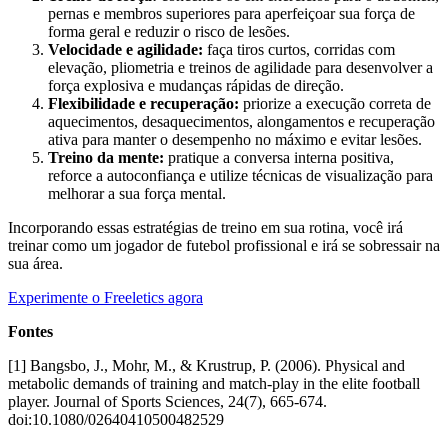
pernas e membros superiores para aperfeiçoar sua força de
forma geral e reduzir o risco de lesões.
Velocidade e agilidade:
faça tiros curtos, corridas com
elevação, pliometria e treinos de agilidade para desenvolver a
força explosiva e mudanças rápidas de direção.
Flexibilidade e recuperação:
priorize a execução correta de
aquecimentos, desaquecimentos, alongamentos e recuperação
ativa para manter o desempenho no máximo e evitar lesões.
Treino da mente:
pratique a conversa interna positiva,
reforce a autoconfiança e utilize técnicas de visualização para
melhorar a sua força mental.
Incorporando essas estratégias de treino em sua rotina, você irá
treinar como um jogador de futebol profissional e irá se sobressair na
sua área.
Experimente o Freeletics agora
Fontes
[1] Bangsbo, J., Mohr, M., & Krustrup, P. (2006). Physical and
metabolic demands of training and match-play in the elite football
player. Journal of Sports Sciences, 24(7), 665-674.
doi:10.1080/02640410500482529