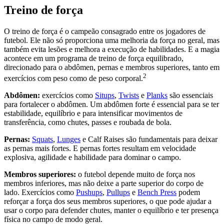
Treino de força
O treino de força é o campeão consagrado entre os jogadores de
futebol. Ele não só proporciona uma melhoria da força no geral, mas
também evita lesões e melhora a execução de habilidades. E a magia
acontece em um programa de treino de força equilibrado,
direcionado para o abdômen, pernas e membros superiores, tanto em
2
exercícios com peso como de peso corporal.
Abdômen:
exercícios como
Situps
,
Twists
e
Planks
são essenciais
para fortalecer o abdômen. Um abdômen forte é essencial para se ter
estabilidade, equilíbrio e para intensificar movimentos de
transferência, como chutes, passes e roubada de bola.
Pernas:
Squats
,
Lunges
e Calf Raises são fundamentais para deixar
as pernas mais fortes. E pernas fortes resultam em velocidade
explosiva, agilidade e habilidade para dominar o campo.
Membros superiores:
o futebol depende muito de força nos
membros inferiores, mas não deixe a parte superior do corpo de
lado. Exercícios como
Pushups
,
Pullups
e
Bench Press
podem
reforçar a força dos seus membros superiores, o que pode ajudar a
usar o corpo para defender chutes, manter o equilíbrio e ter presença
física no campo de modo geral.