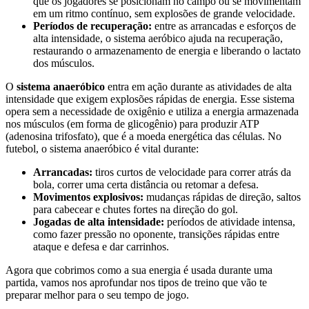
que os jogadores se posicionam no campo ou se movimentam
em um ritmo contínuo, sem explosões de grande velocidade.
Períodos de recuperação:
entre as arrancadas e esforços de
alta intensidade, o sistema aeróbico ajuda na recuperação,
restaurando o armazenamento de energia e liberando o lactato
dos músculos.
O
sistema anaeróbico
entra em ação durante as atividades de alta
intensidade que exigem explosões rápidas de energia. Esse sistema
opera sem a necessidade de oxigênio e utiliza a energia armazenada
nos músculos (em forma de glicogênio) para produzir ATP
(adenosina trifosfato), que é a moeda energética das células. No
futebol, o sistema anaeróbico é vital durante:
Arrancadas:
tiros curtos de velocidade para correr atrás da
bola, correr uma certa distância ou retomar a defesa.
Movimentos explosivos:
mudanças rápidas de direção, saltos
para cabecear e chutes fortes na direção do gol.
Jogadas de alta intensidade:
períodos de atividade intensa,
como fazer pressão no oponente, transições rápidas entre
ataque e defesa e dar carrinhos.
Agora que cobrimos como a sua energia é usada durante uma
partida, vamos nos aprofundar nos tipos de treino que vão te
preparar melhor para o seu tempo de jogo.