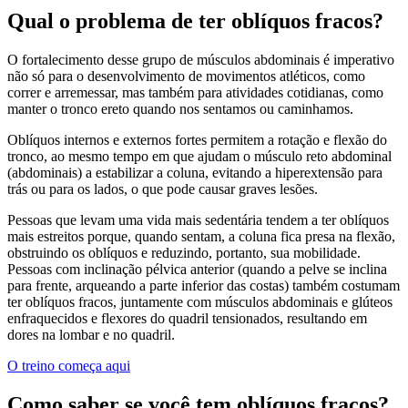
Qual o problema de ter oblíquos fracos?
O fortalecimento desse grupo de músculos abdominais é imperativo
não só para o desenvolvimento de movimentos atléticos, como
correr e arremessar, mas também para atividades cotidianas, como
manter o tronco ereto quando nos sentamos ou caminhamos.
Oblíquos internos e externos fortes permitem a rotação e flexão do
tronco, ao mesmo tempo em que ajudam o músculo reto abdominal
(abdominais) a estabilizar a coluna, evitando a hiperextensão para
trás ou para os lados, o que pode causar graves lesões.
Pessoas que levam uma vida mais sedentária tendem a ter oblíquos
mais estreitos porque, quando sentam, a coluna fica presa na flexão,
obstruindo os oblíquos e reduzindo, portanto, sua mobilidade.
Pessoas com inclinação pélvica anterior (quando a pelve se inclina
para frente, arqueando a parte inferior das costas) também costumam
ter oblíquos fracos, juntamente com músculos abdominais e glúteos
enfraquecidos e flexores do quadril tensionados, resultando em
dores na lombar e no quadril.
O treino começa aqui
Como saber se você tem oblíquos fracos?