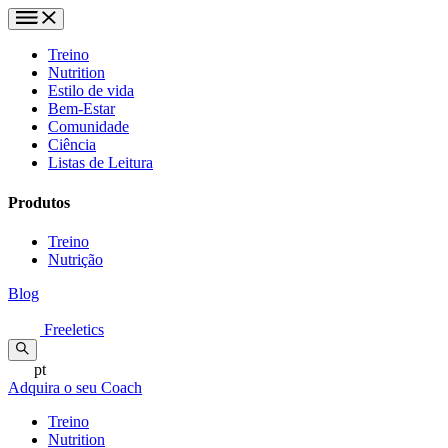
Treino
Nutrition
Estilo de vida
Bem-Estar
Comunidade
Ciência
Listas de Leitura
Produtos
Treino
Nutrição
Blog
Freeletics
pt
Adquira o seu Coach
Treino
Nutrition