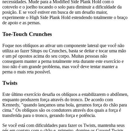
necessidades. Mude para a Modified Side Plank Hold com o
cotovelo e o joelho tocando o solo para diminuir a dificuldade da
posição. E se você estiver em busca de um desafio maior,
experimente o High Side Plank Hold estendendo totalmente o braço
de apoio e as pernas.
Toe-Touch Crunches
Foque nos oblíquos ao ativar um componente lateral que você não
utiliza ao fazer Situps ou Crunches, basta se deitar e tocar uma mão
e um pé opostos acima do seu corpo. Muitas pessoas não
conseguem manter a perna totalmente reta durante este exercício e
isso não é um grande problema, mas você deve tentar manter a
perna o mais reta possível.
Twists
Este último exercício desafia os oblíquos a estabilizarem o abdômen,
enquanto produzem força através do tronco. De acordo com
Kennedy, "quando lançamos uma bola, geramos força do chão para
cima." Os oblíquos são os condutores através dos quais a força é
transferida para o tronco, gerando força e potência.
Se você está com dificuldades para fazer os Twists, mantenha seus
pés em contato com o chão e, primeiro, domine os Ground Twists.