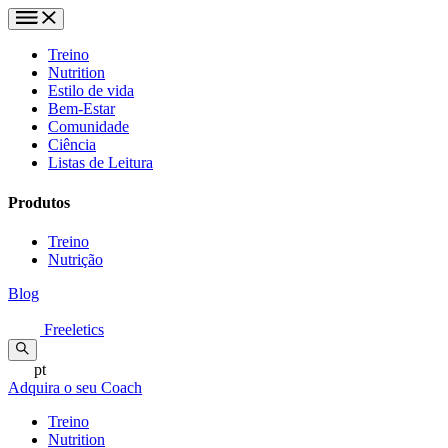
Treino
Nutrition
Estilo de vida
Bem-Estar
Comunidade
Ciência
Listas de Leitura
Produtos
Treino
Nutrição
Blog
Freeletics
pt
Adquira o seu Coach
Treino
Nutrition