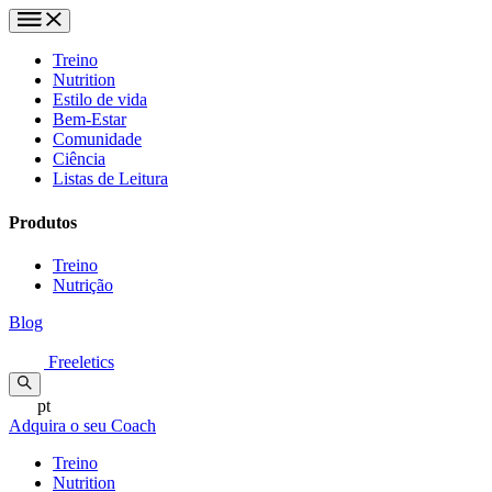
Treino
Nutrition
Estilo de vida
Bem-Estar
Comunidade
Ciência
Listas de Leitura
Produtos
Treino
Nutrição
Blog
Freeletics
pt
Adquira o seu Coach
Treino
Nutrition