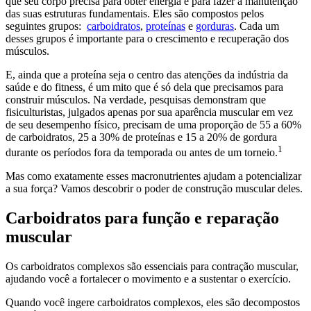
que seu corpo precisa para obter energia e para fazer a manutenção
das suas estruturas fundamentais. Eles são compostos pelos
seguintes grupos:
carboidratos
,
proteínas
e
gorduras
. Cada um
desses grupos é importante para o crescimento e recuperação dos
músculos.
E, ainda que a proteína seja o centro das atenções da indústria da
saúde e do fitness, é um mito que é só dela que precisamos para
construir músculos. Na verdade, pesquisas demonstram que
fisiculturistas, julgados apenas por sua aparência muscular em vez
de seu desempenho físico, precisam de uma proporção de 55 a 60%
de carboidratos, 25 a 30% de proteínas e 15 a 20% de gordura
1
durante os períodos fora da temporada ou antes de um torneio.
Mas como exatamente esses macronutrientes ajudam a potencializar
a sua força? Vamos descobrir o poder de construção muscular deles.
Carboidratos para função e reparação
muscular
Os carboidratos complexos são essenciais para contração muscular,
ajudando você a fortalecer o movimento e a sustentar o exercício.
Quando você ingere carboidratos complexos, eles são decompostos