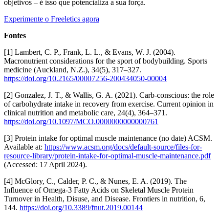
objetivos – é isso que potencializa a sua força.
Experimente o Freeletics agora
Fontes
[1] Lambert, C. P., Frank, L. L., & Evans, W. J. (2004).
Macronutrient considerations for the sport of bodybuilding. Sports
medicine (Auckland, N.Z.), 34(5), 317–327.
https://doi.org/10.2165/00007256-200434050-00004
[2] Gonzalez, J. T., & Wallis, G. A. (2021). Carb-conscious: the role
of carbohydrate intake in recovery from exercise. Current opinion in
clinical nutrition and metabolic care, 24(4), 364–371.
https://doi.org/10.1097/MCO.0000000000000761
[3] Protein intake for optimal muscle maintenance (no date) ACSM.
Available at:
https://www.acsm.org/docs/default-source/files-for-
resource-library/protein-intake-for-optimal-muscle-maintenance.pdf
(Accessed: 17 April 2024).
[4] McGlory, C., Calder, P. C., & Nunes, E. A. (2019). The
Influence of Omega-3 Fatty Acids on Skeletal Muscle Protein
Turnover in Health, Disuse, and Disease. Frontiers in nutrition, 6,
144.
https://doi.org/10.3389/fnut.2019.00144