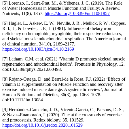
[5] Lorenzo, I., Serra-Prat, M., & Yébenes, J. C. (2019). The Role
of Water Homeostasis in Muscle Function and Frailty: A Review.
Nutrients, 11(8), 1857.
https://doi.org/10.3390/nu11081857
[6] Hagler, L., Askew, E. W., Neville, J. R., Mellick, P. W., Coppes,
R. I., Jr, & Lowder, J. F., Jr (1981). Influence of dietary iron
deficiency on hemoglobin, myoglobin, their respective reductases,
and skeletal muscle mitochondrial respiration. The American journal
of clinical nutrition, 34(10), 2169–2177.
https://doi.org/10.1093/ajcn/34.10.2169
[7] Latham, C.M. et al. (2021) ‘Vitamin D promotes skeletal muscle
regeneration and mitochondrial health’, Frontiers in Physiology, 12.
doi:10.3389/fphys.2021.660498.
[8] Rojano‐Ortega, D. and Berral‐de la Rosa, F.J. (2022) ‘Effects of
vitamin D supplementation on Muscle Function and recovery after
exercise‐induced muscle damage: A systematic review’, Journal of
Human Nutrition and Dietetics, 36(3), pp. 1068–1078.
doi:10.1111/jhn.13084.
[9] Hernández-Camacho, J. D., Vicente-García, C., Parsons, D. S.,
& Navas-Enamorado, I. (2020). Zinc at the crossroads of exercise
and proteostasis. Redox biology, 35, 101529.
https://doi.org/10.1016/j.redox.2020.101529