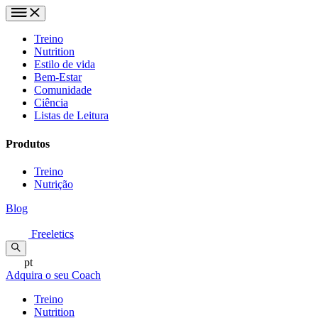
Treino
Nutrition
Estilo de vida
Bem-Estar
Comunidade
Ciência
Listas de Leitura
Produtos
Treino
Nutrição
Blog
Freeletics
pt
Adquira o seu Coach
Treino
Nutrition