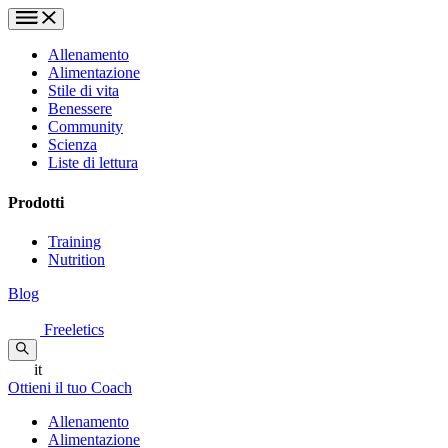
Allenamento
Alimentazione
Stile di vita
Benessere
Community
Scienza
Liste di lettura
Prodotti
Training
Nutrition
Blog
Freeletics
it
Ottieni il tuo Coach
Allenamento
Alimentazione