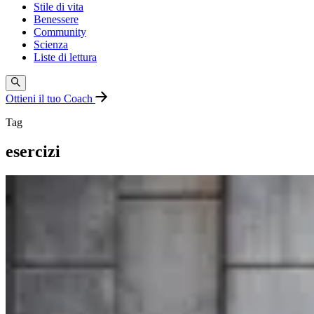
Stile di vita
Benessere
Community
Scienza
Liste di lettura
Ottieni il tuo Coach
Tag
esercizi