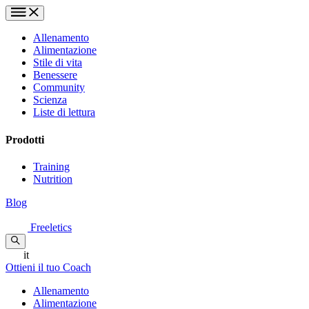
Allenamento
Alimentazione
Stile di vita
Benessere
Community
Scienza
Liste di lettura
Prodotti
Training
Nutrition
Blog
Freeletics
it
Ottieni il tuo Coach
Allenamento
Alimentazione