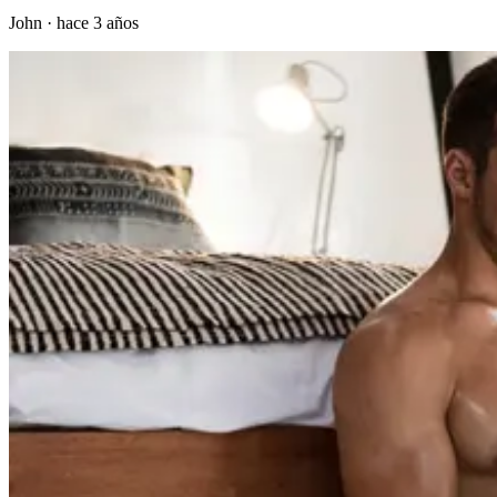
John
·
hace 3 años