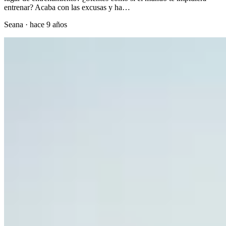
entrenar? Acaba con las excusas y ha…
Seana
·
hace 9 años