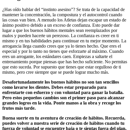
¿Has oído hablar del “instinto asesino”? Se trata de la capacidad de
mantener la concentración, la compostura y el autocontrol cuando
las cosas van bien. A menudo los Atletas dejan escapar un estado de
ánimo positivo debido a un exceso de confianza. Esto puede dar
lugar a que los buenos hábitos mentales sean reemplazados por
malos y pueden hacerte un perezoso. La confianza es creer en ti
mismo y en tus habilidades para continuar en tu mejor momento. La
arrogancia llega cuando crees que ya lo tienes hecho. Que eres el
especial y por lo tanto no tienes que esforzarte al máximo. Cuando
eres un arrogante, los estándares caen. Empiezas a saltarte el
entrenamiento porque piensas que has hecho suficiente. No permitas
que esto suceda. Por supuesto que tienes que estar orgulloso de ti
mismo, pero cree siempre que se puede lograr mucho más.
Desafortunadamente los buenos hábitos no son tan sencillos
como lavarse los dientes. Debes estar preparado para
enfrentarte con esfuerzo y con voluntad para ganar la batalla.
Pero estos pequeños cambios son el primer paso para alcanzar
grandes logros en la vida. Ponte manos a la obra y recoge los
frutos más tarde.
Buena suerte en tu aventura de creación de hábitos. Recuerda,
puedes volver a nuestra serie de creación de hábitos cuando tu
fuerza de voluntad se encuentre baja o te sientas fuera del plan.