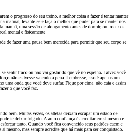
rem o progresso do seu treino, a melhor coisa a fazer é tentar manter
na matinal, levante-se e faça o melhor que puder para se manter nos
 pela manhã, uma sessão de alongamento antes de dormir, ou trocar os
cal mental e fisicamente.
ade de fazer uma pausa bem merecida para permitir que seu corpo se
e sentir fraco ou não vai gostar do que vê no espelho. Talvez você
forço não estivesse valendo a pena. Lembre-se, isso é apenas um
mo uma onda que você deve surfar. Fique por cima, não caia e assim
fazer o que você faz.
 indo bem. Muitas vezes, os atletas deixam escapar um estado de
e pode te deixar folgado. A auto confiança é acreditar em si mesmo e
e esforçar tanto. Quando você fica convencido seus padrões caem e
de si mesmo, mas sempre acredite que há mais para ser conquistado.