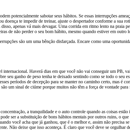
odem potencialmente sabotar seus hábitos. Se essas interrupções ameaça
 doença te impedir de treinar, ajuste o despertador conforme a sua roti
nvés disso, apenas vá mais devagar. Uma corrida em ritmo lento na praia
neiras de não perder o seu bom hábito, mesmo quando estiver em outro lo
interrupções são um uma bênção disfarçada. Encare como uma oportunid
 internacional. Haverá dias em que você não vai conseguir um PB, vai s
bre seu ganho de peso tenha te deixado sentindo como se todo o seu es
e esses períodos de decepção para se manter no caminho certo, mas é co
s são um sinal de ciúme porque muitos não têm a força de vontade para 
 concentração, a tranquilidade e o auto controle quando as coisas estão
 pode ser a substituição de bons hábitos mentais por outros ruins, o qu
quando você acha que já ganhou, que é o melhor e, assim não precisa s
iente. Não deixe que isso aconteça. É claro que você deve se orgulhar 