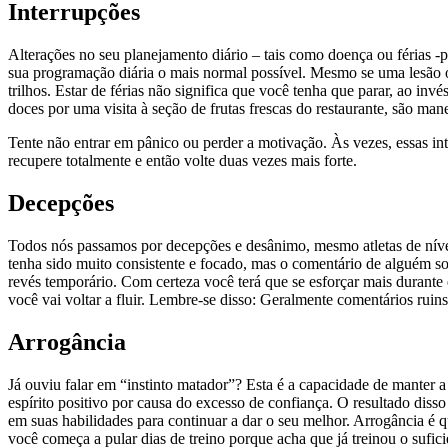
Interrupções
Alterações no seu planejamento diário – tais como doença ou férias -p
sua programação diária o mais normal possível. Mesmo se uma lesão ou
trilhos. Estar de férias não significa que você tenha que parar, ao i
doces por uma visita à seção de frutas frescas do restaurante, são ma
Tente não entrar em pânico ou perder a motivação. Às vezes, essas 
recupere totalmente e então volte duas vezes mais forte.
Decepções
Todos nós passamos por decepções e desânimo, mesmo atletas de nível
tenha sido muito consistente e focado, mas o comentário de alguém so
revés temporário. Com certeza você terá que se esforçar mais durant
você vai voltar a fluir. Lembre-se disso: Geralmente comentários ruin
Arrogância
Já ouviu falar em “instinto matador”? Esta é a capacidade de manter a
espírito positivo por causa do excesso de confiança. O resultado disso
em suas habilidades para continuar a dar o seu melhor. Arrogância é 
você começa a pular dias de treino porque acha que já treinou o sufic