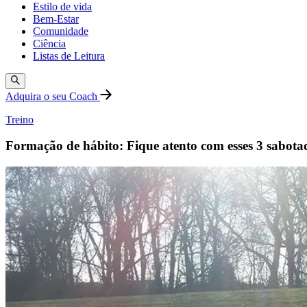
Estilo de vida
Bem-Estar
Comunidade
Ciência
Listas de Leitura
Adquira o seu Coach
Treino
Formação de hábito: Fique atento com esses 3 sabota