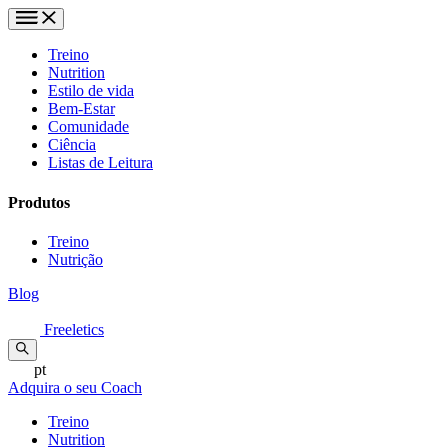
Treino
Nutrition
Estilo de vida
Bem-Estar
Comunidade
Ciência
Listas de Leitura
Produtos
Treino
Nutrição
Blog
Freeletics
pt
Adquira o seu Coach
Treino
Nutrition