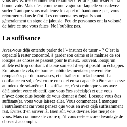
vous devrez très certainement redoubler d’efforts pour rester sur la
bonne voie. Mais c’est comme une vague sur laquelle vous devez
surfer. Tant que vous maintenez le cap et n’abandonnez pas, vous
retournerez dans le flot. Les commentaires négatifs sont
généralement un signe de jalousie. Peu de personnes ont la volonté
de faire ce que vous faites. Ne l’oubliez pas.
La suffisance
Avez-vous déjà entendu parler de l’« instinct de tueur » ? C’est la
capacité à rester concentré, à garder son calme et la maîtrise de soi
lorsque les choses se passent pour le mieux. Souvent, lorsqu’un
athlète est trop confiant, il laisse son état d’esprit positif lui échapper.
En raison de cela, de bonnes habitudes mentales peuvent être
remplacées par de mauvaises, et entraîner un relâchement. La
confiance en soi, c’est croire en soi et en sa capacité à être sans cesse
au mieux de soi-même. La suffisance, c’est croire que vous avez
déjà atteint votre objectif, que vous êtes spécial(e) et que vous
n’avez donc plus besoin de vous donner à fond. Lorsque vous êtes
suffisant(e), vous vous laissez aller. Vous commencez à manquer
l’entraînement car vous pensez que vous en avez déjà suffisamment
fait. Évitez d’en arriver là. Bien sûr, vous devriez être fier(e) de
vous. Mais continuez de croire qu’il vous reste encore davantage de
choses à accomplir.