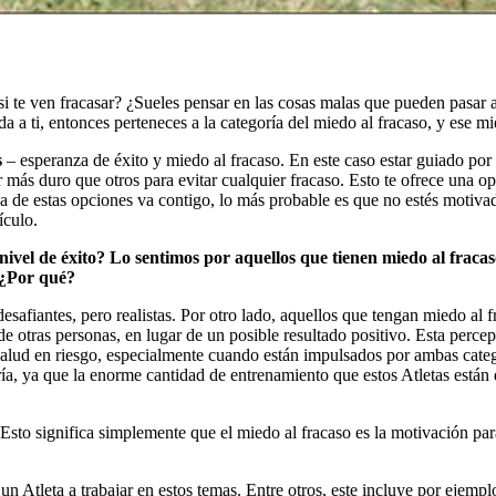
 si te ven fracasar? ¿Sueles pensar en las cosas malas que pueden pasar
a a ti, entonces perteneces a la categoría del miedo al fracaso, y ese mi
s
– esperanza de éxito y miedo al fracaso. En este caso estar guiado por 
más duro que otros para evitar cualquier fracaso. Esto te ofrece una o
una de estas opciones va contigo, lo más probable es que no estés motiva
ículo.
 nivel de éxito? Lo sentimos por aquellos que tienen miedo al fraca
 ¿Por qué?
 desafiantes, pero realistas. Por otro lado, aquellos que tengan miedo al
 de otras personas, en lugar de un posible resultado positivo. Esta perc
ud en riesgo, especialmente cuando están impulsados por ambas categor
ía, ya que la enorme cantidad de entrenamiento que estos Atletas están di
Esto significa simplemente que el miedo al fracaso es la motivación par
 Atleta a trabajar en estos temas. Entre otros, este incluye por ejemplo