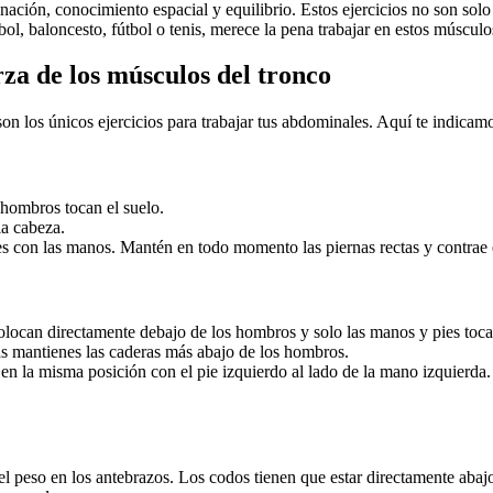
dinación, conocimiento espacial y equilibrio. Estos ejercicios no son sol
ol, baloncesto, fútbol o tenis, merece la pena trabajar en estos múscul
za de los músculos del tronco
son los únicos ejercicios para trabajar tus abdominales. Aquí te indicam
y hombros tocan el suelo.
la cabeza.
 pies con las manos. Mantén en todo momento las piernas rectas y contrae 
locan directamente debajo de los hombros y solo las manos y pies tocan
ras mantienes las caderas más abajo de los hombros.
a en la misma posición con el pie izquierdo al lado de la mano izquier
el peso en los antebrazos. Los codos tienen que estar directamente abaj