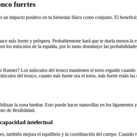
onco fuertes
er un impacto positivo en tu bienestar físico como conjunto. El benefici
hace más fuerte y próspera. Probablemente hará que te duela menos la 
 los músculos de la espalda, por lo tanto disminuye las probabilidades 
 Runner? Los músculos del tronco mantienen el torso erguido cuando cor
sculos del tronco, cuanto más fuerte sea el torso, más fuerte están la
ilizan la zona lumbar. Esto puede hacer maravillas en los ligamentos y 
o de flexibilidad.
 capacidad intelectual
s, también mejora el equilibrio y la coordinación del cuerpo. Cuando re