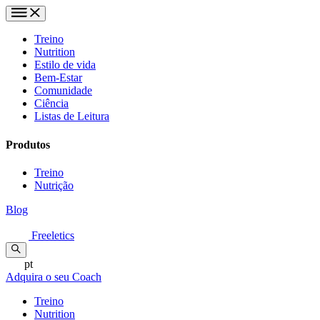
Treino
Nutrition
Estilo de vida
Bem-Estar
Comunidade
Ciência
Listas de Leitura
Produtos
Treino
Nutrição
Blog
Freeletics
pt
Adquira o seu Coach
Treino
Nutrition