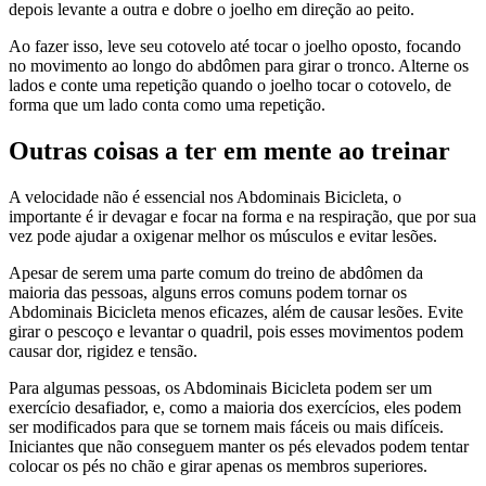
depois levante a outra e dobre o joelho em direção ao peito.
Ao fazer isso, leve seu cotovelo até tocar o joelho oposto, focando
no movimento ao longo do abdômen para girar o tronco. Alterne os
lados e conte uma repetição quando o joelho tocar o cotovelo, de
forma que um lado conta como uma repetição.
Outras coisas a ter em mente ao treinar
A velocidade não é essencial nos Abdominais Bicicleta, o
importante é ir devagar e focar na forma e na respiração, que por sua
vez pode ajudar a oxigenar melhor os músculos e evitar lesões.
Apesar de serem uma parte comum do treino de abdômen da
maioria das pessoas, alguns erros comuns podem tornar os
Abdominais Bicicleta menos eficazes, além de causar lesões. Evite
girar o pescoço e levantar o quadril, pois esses movimentos podem
causar dor, rigidez e tensão.
Para algumas pessoas, os Abdominais Bicicleta podem ser um
exercício desafiador, e, como a maioria dos exercícios, eles podem
ser modificados para que se tornem mais fáceis ou mais difíceis.
Iniciantes que não conseguem manter os pés elevados podem tentar
colocar os pés no chão e girar apenas os membros superiores.