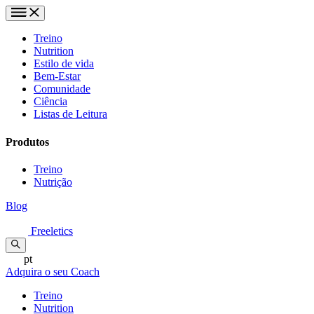
Treino
Nutrition
Estilo de vida
Bem-Estar
Comunidade
Ciência
Listas de Leitura
Produtos
Treino
Nutrição
Blog
Freeletics
pt
Adquira o seu Coach
Treino
Nutrition