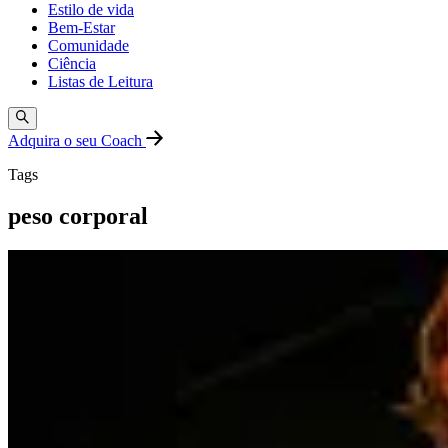
Estilo de vida
Bem-Estar
Comunidade
Ciência
Listas de Leitura
Adquira o seu Coach
Tags
peso corporal