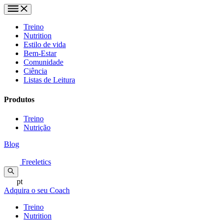
Treino
Nutrition
Estilo de vida
Bem-Estar
Comunidade
Ciência
Listas de Leitura
Produtos
Treino
Nutrição
Blog
Freeletics
pt
Adquira o seu Coach
Treino
Nutrition