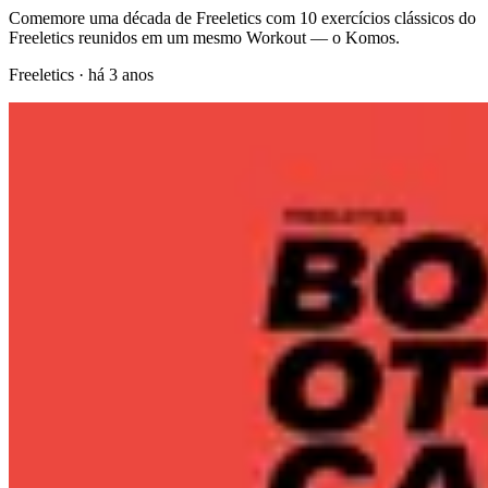
Comemore uma década de Freeletics com 10 exercícios clássicos do
Freeletics reunidos em um mesmo Workout — o Komos.
Freeletics
·
há 3 anos