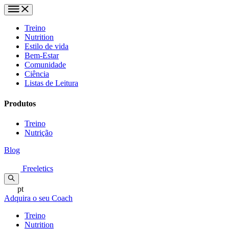
Treino
Nutrition
Estilo de vida
Bem-Estar
Comunidade
Ciência
Listas de Leitura
Produtos
Treino
Nutrição
Blog
Freeletics
pt
Adquira o seu Coach
Treino
Nutrition