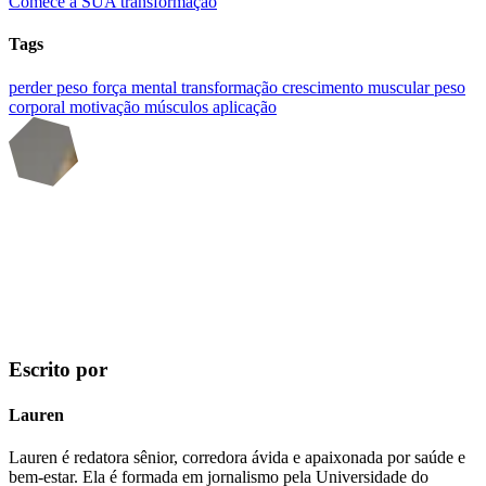
Comece a SUA transformação
Tags
perder peso
força mental
transformação
crescimento muscular
peso
corporal
motivação
músculos
aplicação
Escrito por
Lauren
Lauren é redatora sênior, corredora ávida e apaixonada por saúde e
bem-estar. Ela é formada em jornalismo pela Universidade do