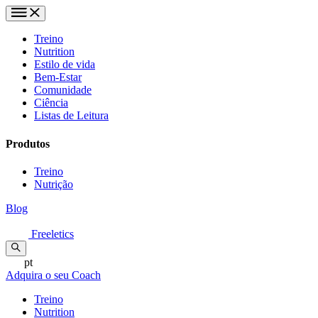
Treino
Nutrition
Estilo de vida
Bem-Estar
Comunidade
Ciência
Listas de Leitura
Produtos
Treino
Nutrição
Blog
Freeletics
pt
Adquira o seu Coach
Treino
Nutrition