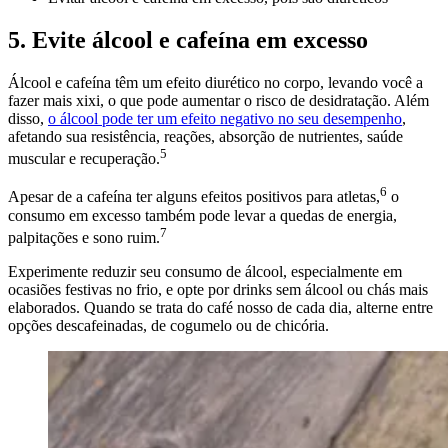
5. Evite álcool e cafeína em excesso
Álcool e cafeína têm um efeito diurético no corpo, levando você a
fazer mais xixi, o que pode aumentar o risco de desidratação. Além
disso,
o álcool pode ter um efeito negativo no seu desempenho
,
afetando sua resistência, reações, absorção de nutrientes, saúde
5
muscular e recuperação.
6
Apesar de a cafeína ter alguns efeitos positivos para atletas,
o
consumo em excesso também pode levar a quedas de energia,
7
palpitações e sono ruim.
Experimente reduzir seu consumo de álcool, especialmente em
ocasiões festivas no frio, e opte por drinks sem álcool ou chás mais
elaborados. Quando se trata do café nosso de cada dia, alterne entre
opções descafeinadas, de cogumelo ou de chicória.