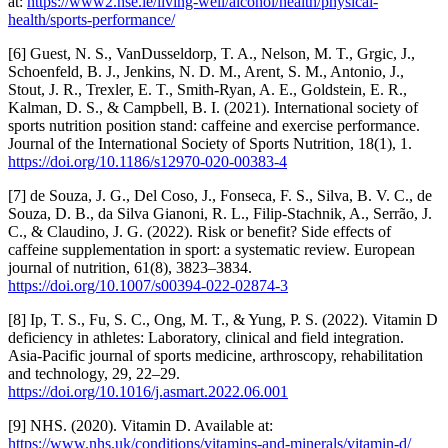
at:
https://www2.hse.ie/living-well/alcohol/health/physical-
health/sports-performance/
[6] Guest, N. S., VanDusseldorp, T. A., Nelson, M. T., Grgic, J.,
Schoenfeld, B. J., Jenkins, N. D. M., Arent, S. M., Antonio, J.,
Stout, J. R., Trexler, E. T., Smith-Ryan, A. E., Goldstein, E. R.,
Kalman, D. S., & Campbell, B. I. (2021). International society of
sports nutrition position stand: caffeine and exercise performance.
Journal of the International Society of Sports Nutrition, 18(1), 1.
https://doi.org/10.1186/s12970-020-00383-4
[7] de Souza, J. G., Del Coso, J., Fonseca, F. S., Silva, B. V. C., de
Souza, D. B., da Silva Gianoni, R. L., Filip-Stachnik, A., Serrão, J.
C., & Claudino, J. G. (2022). Risk or benefit? Side effects of
caffeine supplementation in sport: a systematic review. European
journal of nutrition, 61(8), 3823–3834.
https://doi.org/10.1007/s00394-022-02874-3
[8] Ip, T. S., Fu, S. C., Ong, M. T., & Yung, P. S. (2022). Vitamin D
deficiency in athletes: Laboratory, clinical and field integration.
Asia-Pacific journal of sports medicine, arthroscopy, rehabilitation
and technology, 29, 22–29.
https://doi.org/10.1016/j.asmart.2022.06.001
[9] NHS. (2020). Vitamin D. Available at:
https://www.nhs.uk/conditions/vitamins-and-minerals/vitamin-d/