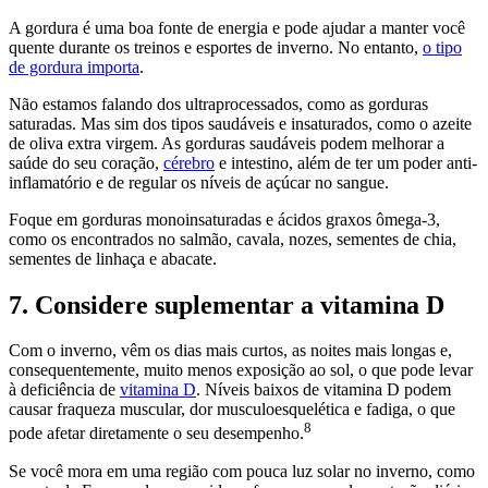
A gordura é uma boa fonte de energia e pode ajudar a manter você
quente durante os treinos e esportes de inverno. No entanto,
o tipo
de gordura importa
.
Não estamos falando dos ultraprocessados, como as gorduras
saturadas. Mas sim dos tipos saudáveis e insaturados, como o azeite
de oliva extra virgem. As gorduras saudáveis podem melhorar a
saúde do seu coração,
cérebro
e intestino, além de ter um poder anti-
inflamatório e de regular os níveis de açúcar no sangue.
Foque em gorduras monoinsaturadas e ácidos graxos ômega-3,
como os encontrados no salmão, cavala, nozes, sementes de chia,
sementes de linhaça e abacate.
7. Considere suplementar a vitamina D
Com o inverno, vêm os dias mais curtos, as noites mais longas e,
consequentemente, muito menos exposição ao sol, o que pode levar
à deficiência de
vitamina D
. Níveis baixos de vitamina D podem
causar fraqueza muscular, dor musculoesquelética e fadiga, o que
8
pode afetar diretamente o seu desempenho.
Se você mora em uma região com pouca luz solar no inverno, como