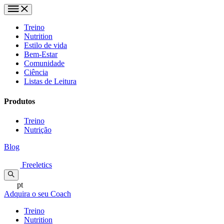
Treino
Nutrition
Estilo de vida
Bem-Estar
Comunidade
Ciência
Listas de Leitura
Produtos
Treino
Nutrição
Blog
Freeletics
pt
Adquira o seu Coach
Treino
Nutrition