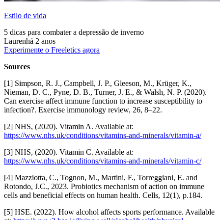
Estilo de vida
5 dicas para combater a depressão de inverno
Lauren
há 2 anos
Experimente o Freeletics agora
Sources
[1] Simpson, R. J., Campbell, J. P., Gleeson, M., Krüger, K.,
Nieman, D. C., Pyne, D. B., Turner, J. E., & Walsh, N. P. (2020).
Can exercise affect immune function to increase susceptibility to
infection?. Exercise immunology review, 26, 8–22.
[2] NHS, (2020). Vitamin A. Available at:
https://www.nhs.uk/conditions/vitamins-and-minerals/vitamin-a/
[3] NHS, (2020). Vitamin C. Available at:
https://www.nhs.uk/conditions/vitamins-and-minerals/vitamin-c/
[4] Mazziotta, C., Tognon, M., Martini, F., Torreggiani, E. and
Rotondo, J.C., 2023. Probiotics mechanism of action on immune
cells and beneficial effects on human health. Cells, 12(1), p.184.
[5] HSE. (2022). How alcohol affects sports performance. Available