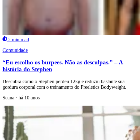
2 min read
Comunidade
“Eu escolho os burpees. Não as desculpas.” – A
história do Stephen
Descubra como o Stephen perdeu 12kg e reduziu bastante sua
gordura corporal com o treinamento do Freeletics Bodyweight.
Seana
·
há 10 anos