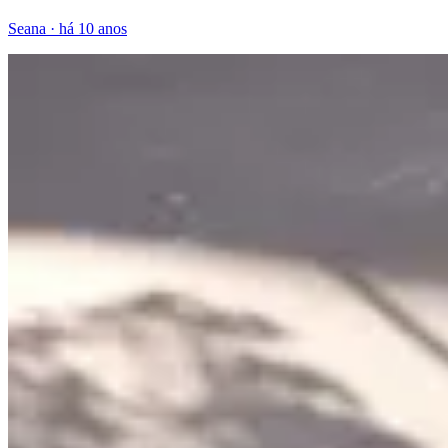
Seana
·
há 10 anos