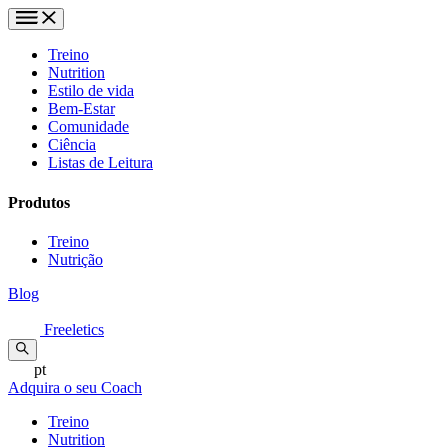
Treino
Nutrition
Estilo de vida
Bem-Estar
Comunidade
Ciência
Listas de Leitura
Produtos
Treino
Nutrição
Blog
Freeletics
pt
Adquira o seu Coach
Treino
Nutrition