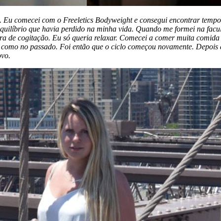
. Eu comecei com o Freeletics Bodyweight e consegui encontrar tempo s
equilíbrio que havia perdido na minha vida. Quando me formei na facul
ora de cogitação. Eu só queria relaxar. Comecei a comer muita comida 
como no passado. Foi então que o ciclo começou novamente. Depois 
ovo.