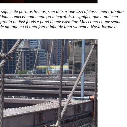
uficiente para os treinos, sem deixar que isso afetasse meu trabalho
dade comecei num emprego integral. Isso significa que à noite eu
pronta ou fast foods e parei de me exercitar. Mas como eu me sentia
de um ano eu vi uma foto minha de uma viagem a Nova Iorque e