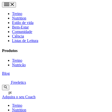
Treino
Nutrition
Estilo de vida
Bem-Estar
Comunidade
Ciência
Listas de Leitura
Produtos
Treino
Nutrição
Blog
Freeletics
pt
Adquira o seu Coach
Treino
Nutrition