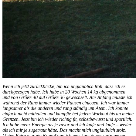
Wenn ich jetzt zurückblicke, bin ich unglaublich froh, dass ich es
durchgezogen habe. Ich habe in 20 Wochen 14 kg abgenommen
und von Größe 40 auf Größe 36 gewechselt. Am Anfang musste ich
während der Runs immer wieder Pausen einlegen. Ich war immer
langsamer als die anderen und rang ständig um Atem. Ich konnte
einfach nicht mithalten und kämpfte bei jedem Workout bis an meine
Grenzen. Jetzt bin ich wieder richtig fit, selbstbewusst und sportlich.
Ich habe mehr Energie als je zuvor und ich laufe und laufe – weiter
als ich mir je zugetraut hätte. Das macht mich unglaublich stolz.
Meine Reise war ein Kampf und ich war kurz davor aufzugeben.