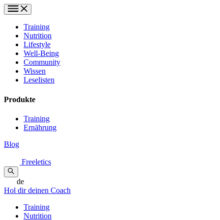
Training
Nutrition
Lifestyle
Well-Being
Community
Wissen
Leselisten
Produkte
Training
Ernährung
Blog
Freeletics
de
Hol dir deinen Coach
Training
Nutrition