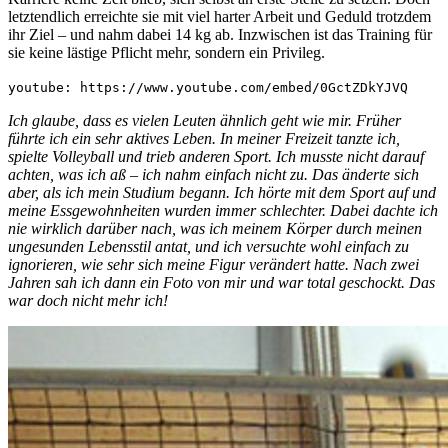
letztendlich erreichte sie mit viel harter Arbeit und Geduld trotzdem
ihr Ziel – und nahm dabei 14 kg ab. Inzwischen ist das Training für
sie keine lästige Pflicht mehr, sondern ein Privileg.
youtube: https://www.youtube.com/embed/0GctZDkYJVQ
Ich glaube, dass es vielen Leuten ähnlich geht wie mir. Früher
führte ich ein sehr aktives Leben. In meiner Freizeit tanzte ich,
spielte Volleyball und trieb anderen Sport. Ich musste nicht darauf
achten, was ich aß – ich nahm einfach nicht zu. Das änderte sich
aber, als ich mein Studium begann. Ich hörte mit dem Sport auf und
meine Essgewohnheiten wurden immer schlechter. Dabei dachte ich
nie wirklich darüber nach, was ich meinem Körper durch meinen
ungesunden Lebensstil antat, und ich versuchte wohl einfach zu
ignorieren, wie sehr sich meine Figur verändert hatte. Nach zwei
Jahren sah ich dann ein Foto von mir und war total geschockt. Das
war doch nicht mehr ich!