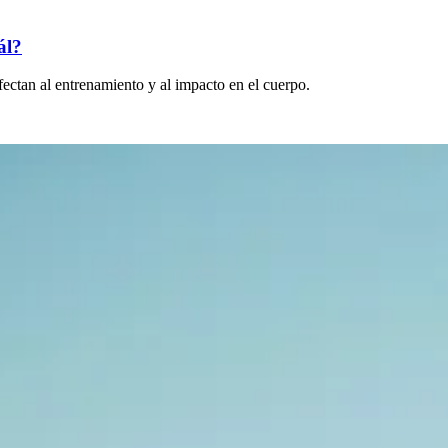
ál?
fectan al entrenamiento y al impacto en el cuerpo.