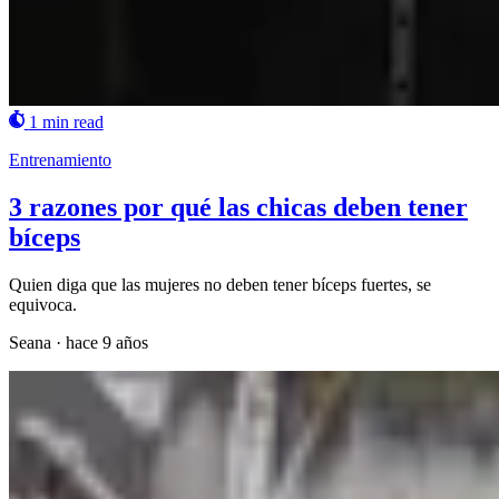
1 min read
Entrenamiento
3 razones por qué las chicas deben tener
bíceps
Quien diga que las mujeres no deben tener bíceps fuertes, se
equivoca.
Seana
·
hace 9 años