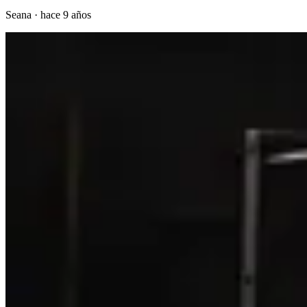
Seana
·
hace 9 años