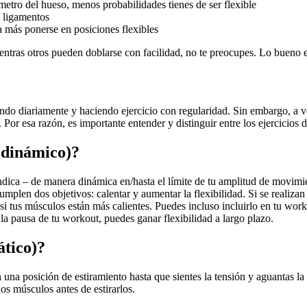
etro del hueso, menos probabilidades tienes de ser flexible
y ligamentos
 más ponerse en posiciones flexibles
 mientras otros pueden doblarse con facilidad, no te preocupes. Lo bueno e
ando diariamente y haciendo ejercicio con regularidad. Sin embargo, a ve
 Por esa razón, es importante entender y distinguir entre los ejercicios 
 dinámico)?
dica – de manera dinámica en/hasta el límite de tu amplitud de movimi
e cumplen dos objetivos: calentar y aumentar la flexibilidad. Si se rea
i tus músculos están más calientes. Puedes incluso incluirlo en tu work
 la pausa de tu workout, puedes ganar flexibilidad a largo plazo.
ático)?
en una posición de estiramiento hasta que sientes la tensión y aguantas 
s músculos antes de estirarlos.