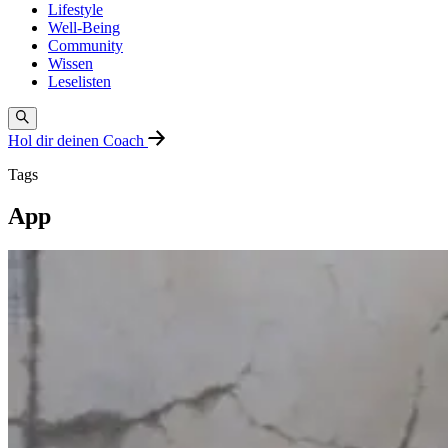
Lifestyle
Well-Being
Community
Wissen
Leselisten
Hol dir deinen Coach
Tags
App