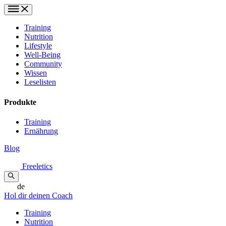
Training
Nutrition
Lifestyle
Well-Being
Community
Wissen
Leselisten
Produkte
Training
Ernährung
Blog
Freeletics
de
Hol dir deinen Coach
Training
Nutrition