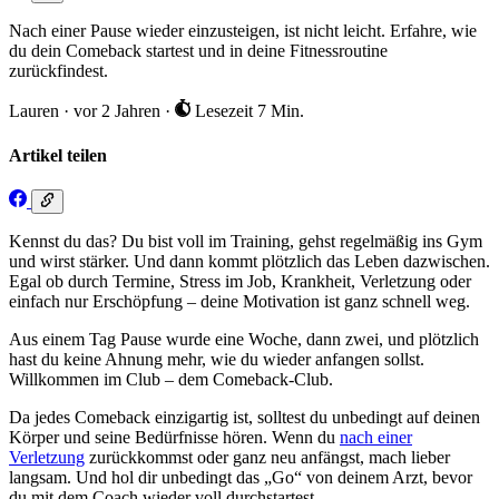
Nach einer Pause wieder einzusteigen, ist nicht leicht. Erfahre, wie
du dein Comeback startest und in deine Fitnessroutine
zurückfindest.
Lauren
·
vor 2 Jahren
·
Lesezeit 7 Min.
Artikel teilen
Kennst du das? Du bist voll im Training, gehst regelmäßig ins Gym
und wirst stärker. Und dann kommt plötzlich das Leben dazwischen.
Egal ob durch Termine, Stress im Job, Krankheit, Verletzung oder
einfach nur Erschöpfung – deine Motivation ist ganz schnell weg.
Aus einem Tag Pause wurde eine Woche, dann zwei, und plötzlich
hast du keine Ahnung mehr, wie du wieder anfangen sollst.
Willkommen im Club – dem Comeback-Club.
Da jedes Comeback einzigartig ist, solltest du unbedingt auf deinen
Körper und seine Bedürfnisse hören. Wenn du
nach einer
Verletzung
zurückkommst oder ganz neu anfängst, mach lieber
langsam. Und hol dir unbedingt das „Go“ von deinem Arzt, bevor
du mit dem Coach wieder voll durchstartest.