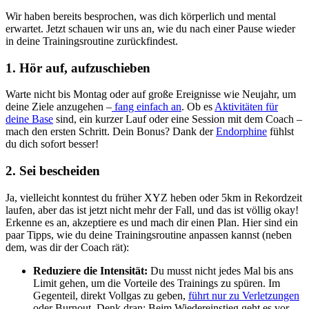
Wir haben bereits besprochen, was dich körperlich und mental
erwartet. Jetzt schauen wir uns an, wie du nach einer Pause wieder
in deine Trainingsroutine zurückfindest.
1. Hör auf, aufzuschieben
Warte nicht bis Montag oder auf große Ereignisse wie Neujahr, um
deine Ziele anzugehen –
fang einfach an
. Ob es
Aktivitäten für
deine Base
sind, ein kurzer Lauf oder eine Session mit dem Coach –
mach den ersten Schritt. Dein Bonus? Dank der
Endorphine
fühlst
du dich sofort besser!
2. Sei bescheiden
Ja, vielleicht konntest du früher XYZ heben oder 5km in Rekordzeit
laufen, aber das ist jetzt nicht mehr der Fall, und das ist völlig okay!
Erkenne es an, akzeptiere es und mach dir einen Plan. Hier sind ein
paar Tipps, wie du deine Trainingsroutine anpassen kannst (neben
dem, was dir der Coach rät):
Reduziere die Intensität:
Du musst nicht jedes Mal bis ans
Limit gehen, um die Vorteile des Trainings zu spüren. Im
Gegenteil, direkt Vollgas zu geben,
führt nur zu Verletzungen
oder Burnout. Denk dran: Beim Wiedereinstieg geht es vor