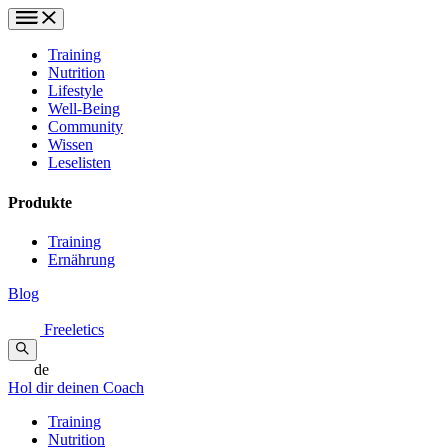
Training
Nutrition
Lifestyle
Well-Being
Community
Wissen
Leselisten
Produkte
Training
Ernährung
Blog
Freeletics
de
Hol dir deinen Coach
Training
Nutrition