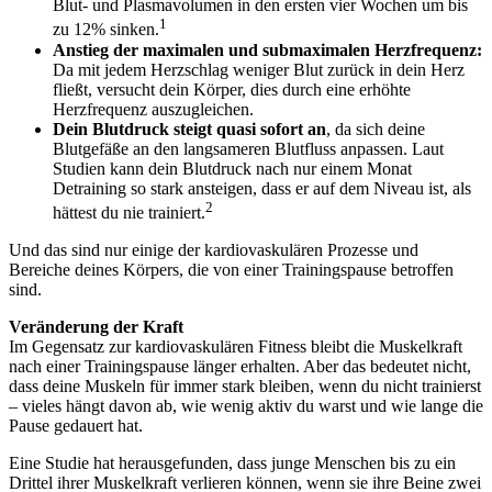
Blut- und Plasmavolumen in den ersten vier Wochen um bis
1
zu 12% sinken.
Anstieg der maximalen und submaximalen Herzfrequenz:
Da mit jedem Herzschlag weniger Blut zurück in dein Herz
fließt, versucht dein Körper, dies durch eine erhöhte
Herzfrequenz auszugleichen.
Dein Blutdruck steigt quasi sofort an
, da sich deine
Blutgefäße an den langsameren Blutfluss anpassen. Laut
Studien kann dein Blutdruck nach nur einem Monat
Detraining so stark ansteigen, dass er auf dem Niveau ist, als
2
hättest du nie trainiert.
Und das sind nur einige der kardiovaskulären Prozesse und
Bereiche deines Körpers, die von einer Trainingspause betroffen
sind.
Veränderung der Kraft
Im Gegensatz zur kardiovaskulären Fitness bleibt die Muskelkraft
nach einer Trainingspause länger erhalten. Aber das bedeutet nicht,
dass deine Muskeln für immer stark bleiben, wenn du nicht trainierst
– vieles hängt davon ab, wie wenig aktiv du warst und wie lange die
Pause gedauert hat.
Eine Studie hat herausgefunden, dass junge Menschen bis zu ein
Drittel ihrer Muskelkraft verlieren können, wenn sie ihre Beine zwei