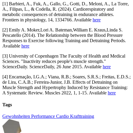
[1] Barbieri, A., Fuk, A., Gallo, G., Gotti, D., Meloni, A., La Torre,
A., Filipas, L., & Codella, R. (2024). Cardiorespiratory and
metabolic consequences of detraining in endurance athletes.
Frontiers in physiology, 14, 1334766. Available
here
[2] Emily A. Moker,Lori A. Bateman,William E. Kraus,Linda S.
Pescatello (2014). The Relationship between the Blood Pressure
Responses to Exercise following Training and Detraining Periods.
Available
here
[3] University of Copenhagen The Faculty of Health and Medical
Sciences. "Inactivity reduces people's muscle strength."
ScienceDaily. ScienceDaily, 26 June 2015. Available
here
[4] Encarnação, I.G.A.; Viana, R.B.; Soares, S.R.S.; Freitas, E.D.S.;
de Lira, C.A.B.; Ferreira-Junior, J.B. Effects of Detraining on
Muscle Strength and Hypertrophy Induced by Resistance Training:
A Systematic Review. Muscles 2022, 1, 1-15. Available
here
Tags
Gewohnheiten
Performance
Cardio
Krafttraining