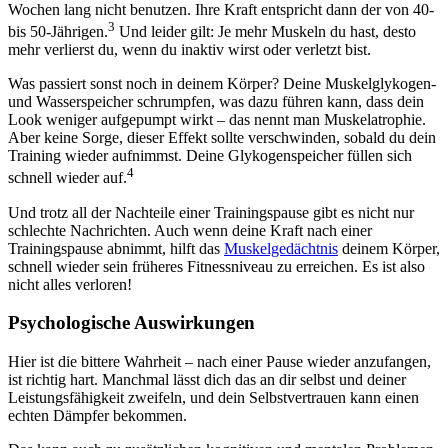
Wochen lang nicht benutzen. Ihre Kraft entspricht dann der von 40-
3
bis 50-Jährigen.
Und leider gilt: Je mehr Muskeln du hast, desto
mehr verlierst du, wenn du inaktiv wirst oder verletzt bist.
Was passiert sonst noch in deinem Körper? Deine Muskelglykogen-
und Wasserspeicher schrumpfen, was dazu führen kann, dass dein
Look weniger aufgepumpt wirkt – das nennt man Muskelatrophie.
Aber keine Sorge, dieser Effekt sollte verschwinden, sobald du dein
Training wieder aufnimmst. Deine Glykogenspeicher füllen sich
4
schnell wieder auf.
Und trotz all der Nachteile einer Trainingspause gibt es nicht nur
schlechte Nachrichten. Auch wenn deine Kraft nach einer
Trainingspause abnimmt, hilft das
Muskelgedächtnis
deinem Körper,
schnell wieder sein früheres Fitnessniveau zu erreichen. Es ist also
nicht alles verloren!
Psychologische Auswirkungen
Hier ist die bittere Wahrheit – nach einer Pause wieder anzufangen,
ist richtig hart. Manchmal lässt dich das an dir selbst und deiner
Leistungsfähigkeit zweifeln, und dein Selbstvertrauen kann einen
echten Dämpfer bekommen.