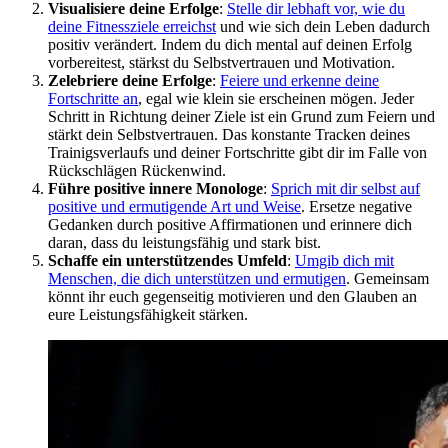
Visualisiere deine Erfolge
:
Stelle dir lebhaft vor, wie du
deine Fitnessziele erreichst
und wie sich dein Leben dadurch
positiv verändert. Indem du dich mental auf deinen Erfolg
vorbereitest, stärkst du Selbstvertrauen und Motivation.
Zelebriere deine Erfolge
:
Feiere und erkenne deine
Fortschritte an
, egal wie klein sie erscheinen mögen. Jeder
Schritt in Richtung deiner Ziele ist ein Grund zum Feiern und
stärkt dein Selbstvertrauen. Das konstante Tracken deines
Trainigsverlaufs und deiner Fortschritte gibt dir im Falle von
Rückschlägen Rückenwind.
Führe positive innere Monologe
:
Sprich mit dir selbst auf
positive und ermutigende Art und Weise
. Ersetze negative
Gedanken durch positive Affirmationen und erinnere dich
daran, dass du leistungsfähig und stark bist.
Schaffe ein unterstützendes Umfeld
:
Umgib dich mit
Menschen, die dich unterstützen und ermutigen
. Gemeinsam
könnt ihr euch gegenseitig motivieren und den Glauben an
eure Leistungsfähigkeit stärken.