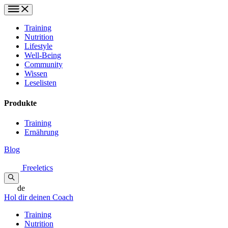
Training
Nutrition
Lifestyle
Well-Being
Community
Wissen
Leselisten
Produkte
Training
Ernährung
Blog
Freeletics
de
Hol dir deinen Coach
Training
Nutrition