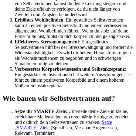
von Selbstvertrauen kannst du deine Leistung steigern und
deine Ziele effektiver verfolgen, da du nicht länger von
Zweifeln und Ängsten behindert wirst.
Erhöhtes Wohlbefinden
: Ein gestärktes Selbstvertrauen
kann zu einem positiven Selbstbild und einem verbesserten
allgemeinen Wohlbefinden führen. Wenn du stolz auf deine
Fortschritte bist, fühlst du dich körperlich und geistig stärker.
Effektiveres Stressmanagement
: Ein gestärktes
Selbstvertrauen hilft bei der Stressbewältigung und fördert die
Widerstandsfähigkeit. Es wird dir helfen, Herausforderungen
als Wachstumschancen zu begreifen und in schwierigen
Situationen ruhig zu bleiben.
Verbessertes Körperbewusstsein und Selbstakzeptanz
:
Ein gestärktes Selbstvertrauen hat weitere Auswirkungen – es
führt zu einem positiveren Körperbild und einem höheren
Maß an Selbstakzeptanz.
Wie bauen wir Selbstvertrauen auf?
Setze dir SMARTE Ziele
: Unterteile deine Ziele in kleine,
erreichbare Meilensteine, um regelmäßig Erfolge zu erzielen
und dadurch dein Selbstvertrauen zu stärken.
Setze
„SMARTE” Ziele
(
S
pezifisch,
M
essbar,
A
ngemessen,
R
elevant,
T
erminiert)