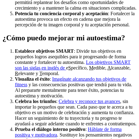
permitirá replantear los desafíos como oportunidades de
crecimiento y a mantener la calma en situaciones complicadas.
Potencia tu conciencia corporal y aceptación
: Fortalecer la
autoestima provoca un efecto en cadena que mejora la
percepción de tu imagen corporal y tu aceptación personal.
¿Cómo puedo mejorar mi autoestima?
Establece objetivos SMART
: Divide tus objetivos en
pequeños logros asequibles para ir progresando de forma
constante y fortalecer tu autoestima.
Los objetivos SMART
son las siglas en inglés de
e
S
pecífico,
M
edible,
A
lcanzable,
R
elevante y
T
emporal.
Visualiza el éxito
:
Imagínate alcanzando tus objetivos de
fitness
y las consecuencias positivas que tendrá para tu vida.
Al prepararte mentalmente para tener éxito, potencias tu
autoestima y motivación.
Celebra los triunfos
:
Celebra y reconoce tus avances
, sin
importar lo pequeños que sean. Cada paso que te acerca a tu
objetivo es un motivo de celebración y aumenta tu confianza.
Hacer un seguimiento de tu trayectoria y tu progreso te
ayudará a seguir adelante cuando te enfrentes a contratiempos.
Prueba el diálogo interno positivo
:
Háblate de forma
positiva y motivadora
. Sustituye los pensamientos negativos