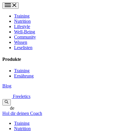
Training
Nutrition
Lifestyle
Well-Being
Community
Wissen
Leselisten
Produkte
Training
Ernährung
Blog
Freeletics
de
Hol dir deinen Coach
Training
Nutrition