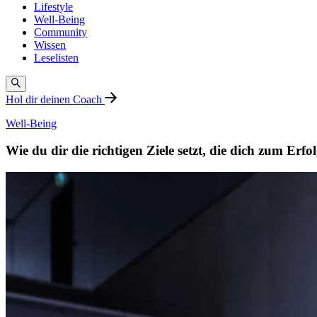
Lifestyle
Well-Being
Community
Wissen
Leselisten
Hol dir deinen Coach
Well-Being
Wie du dir die richtigen Ziele setzt, die dich zum Erfo