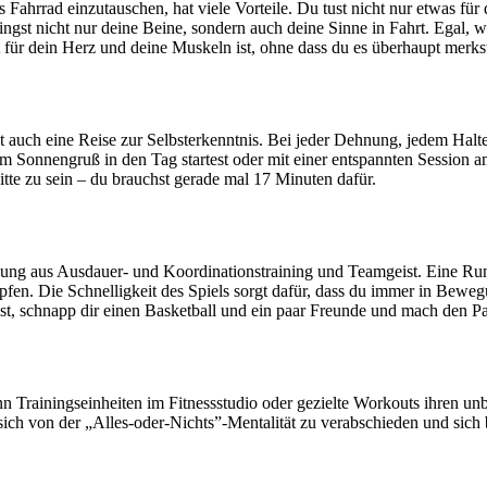
ahrrad einzutauschen, hat viele Vorteile. Du tust nicht nur etwas fü
ngst nicht nur deine Beine, sondern auch deine Sinne in Fahrt. Egal, wi
t für dein Herz und deine Muskeln ist, ohne dass du es überhaupt merks
ist auch eine Reise zur Selbsterkenntnis. Bei jeder Dehnung, jedem Hal
em Sonnengruß in den Tag startest oder mit einer entspannten Session
tte zu sein – du brauchst gerade mal 17 Minuten dafür.
schung aus Ausdauer- und Koordinationstraining und Teamgeist. Eine Ru
pfen. Die Schnelligkeit des Spiels sorgt dafür, dass du immer in Bewe
st, schnapp dir einen Basketball und ein paar Freunde und mach den P
n Trainingseinheiten im Fitnessstudio oder gezielte Workouts ihren unb
sich von der „Alles-oder-Nichts”-Mentalität zu verabschieden und sich 