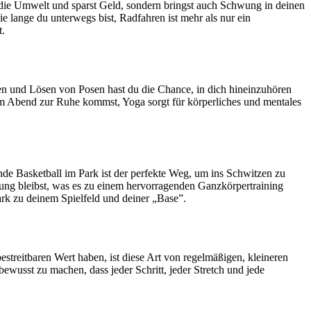
r die Umwelt und sparst Geld, sondern bringst auch Schwung in deinen
e lange du unterwegs bist, Radfahren ist mehr als nur ein
t.
ten und Lösen von Posen hast du die Chance, in dich hineinzuhören
 am Abend zur Ruhe kommst, Yoga sorgt für körperliches und mentales
nde Basketball im Park ist der perfekte Weg, um ins Schwitzen zu
gung bleibst, was es zu einem hervorragenden Ganzkörpertraining
ark zu deinem Spielfeld und deiner „Base”.
estreitbaren Wert haben, ist diese Art von regelmäßigen, kleineren
bewusst zu machen, dass jeder Schritt, jeder Stretch und jede