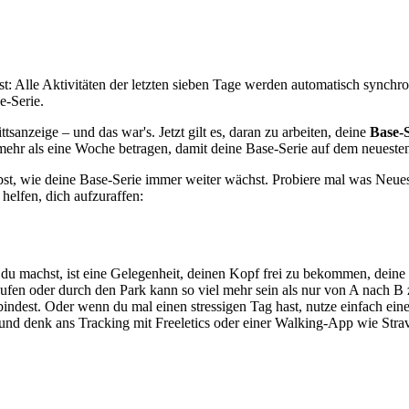
 Alle Aktivitäten der letzten sieben Tage werden automatisch synchron
e-Serie.
ttsanzeige – und das war's. Jetzt gilt es, daran zu arbeiten, deine
Base-S
mehr als eine Woche betragen, damit deine Base-Serie auf dem neuesten
bst, wie deine Base-Serie immer weiter wächst. Probiere mal was Neues
helfen, dich aufzuraffen:
n du machst, ist eine Gelegenheit, deinen Kopf frei zu bekommen, dein
en oder durch den Park kann so viel mehr sein als nur von A nach B 
dest. Oder wenn du mal einen stressigen Tag hast, nutze einfach ein
 und denk ans Tracking mit Freeletics oder einer Walking-App wie Stra