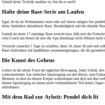
Sobald deine Technik startklar ist, bist du es auch!
Halte deine Base-Serie am Laufen
Egal, ob du im Wohnzimmer tanzt oder auf einem ruhigen See paddelst:
deine Statistiken aktualisiert: Base, Beständigkeit und die aktuelle Bas
Sobald du deine 17-minütige Base erreicht hast, füllt sich die Fortschri
vom Coach (an denen du also die App überhaupt nicht öffnest) nicht 
Versuche zunächst 5 Tage zu schaffen, dann 10, dann 30 und sieh sel
Base-Aktivitäten mit Spaßfaktor zusammengetragen, die dir garantiert 
Die Kunst des Gehens
Gehen ist die ideale Form der täglichen Bewegung. Jeder Schritt, de
wahrzunehmen. Ein einfacher Spaziergang um den Block, zum Einkauf
Moment, in dem du deinen Körper wahrnimmst und dich mit ihm verbin
deinen Spaziergang zu einem nicht verhandelbaren Teil deines Tages
aufzubauen.
Mit dem Rad zur Arbeit: Pendel dich fit