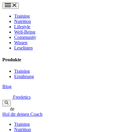
Training
Nutrition
Lifestyle
Well-Being
Community
Wissen
Leselisten
Produkte
Training
Ernährung
Blog
Freeletics
de
Hol dir deinen Coach
Training
Nutrition