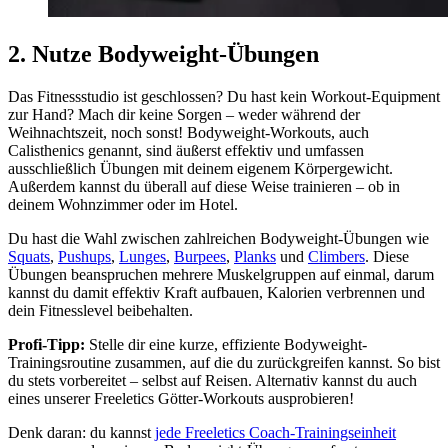
2. Nutze Bodyweight-Übungen
Das Fitnessstudio ist geschlossen? Du hast kein Workout-Equipment
zur Hand? Mach dir keine Sorgen – weder während der
Weihnachtszeit, noch sonst! Bodyweight-Workouts, auch
Calisthenics genannt, sind äußerst effektiv und umfassen
ausschließlich Übungen mit deinem eigenem Körpergewicht.
Außerdem kannst du überall auf diese Weise trainieren – ob in
deinem Wohnzimmer oder im Hotel.
Du hast die Wahl zwischen zahlreichen Bodyweight-Übungen wie
Squats
,
Pushups
,
Lunges
,
Burpees
,
Planks
und
Climbers
. Diese
Übungen beanspruchen mehrere Muskelgruppen auf einmal, darum
kannst du damit effektiv Kraft aufbauen, Kalorien verbrennen und
dein Fitnesslevel beibehalten.
Profi-Tipp:
Stelle dir eine kurze, effiziente Bodyweight-
Trainingsroutine zusammen, auf die du zurückgreifen kannst. So bist
du stets vorbereitet – selbst auf Reisen. Alternativ kannst du auch
eines unserer Freeletics Götter-Workouts ausprobieren!
Denk daran: du kannst
jede Freeletics Coach-Trainingseinheit