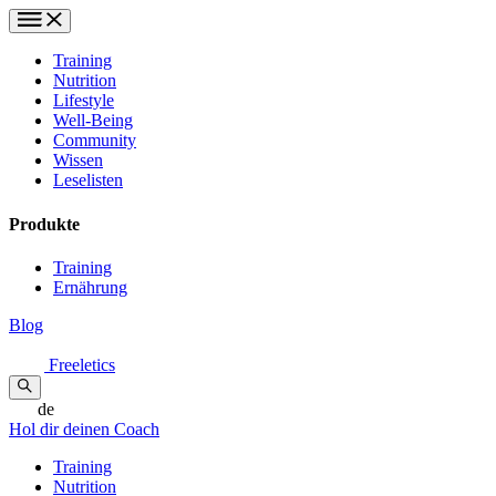
Training
Nutrition
Lifestyle
Well-Being
Community
Wissen
Leselisten
Produkte
Training
Ernährung
Blog
Freeletics
de
Hol dir deinen Coach
Training
Nutrition