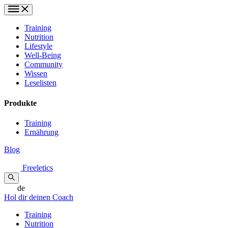
Training
Nutrition
Lifestyle
Well-Being
Community
Wissen
Leselisten
Produkte
Training
Ernährung
Blog
Freeletics
de
Hol dir deinen Coach
Training
Nutrition