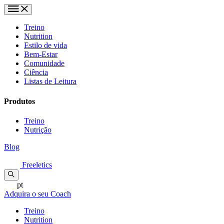
Treino
Nutrition
Estilo de vida
Bem-Estar
Comunidade
Ciência
Listas de Leitura
Produtos
Treino
Nutrição
Blog
Freeletics
pt
Adquira o seu Coach
Treino
Nutrition