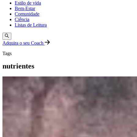
Estilo de vida
Bem-Estar
Comunidade
Ciência
Listas de Leitura
Adquira o seu Coach
Tags
nutrientes