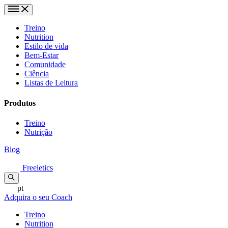
Treino
Nutrition
Estilo de vida
Bem-Estar
Comunidade
Ciência
Listas de Leitura
Produtos
Treino
Nutrição
Blog
Freeletics
pt
Adquira o seu Coach
Treino
Nutrition