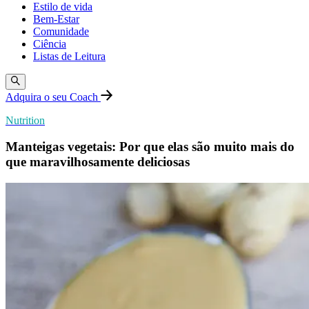
Estilo de vida
Bem-Estar
Comunidade
Ciência
Listas de Leitura
Adquira o seu Coach
Nutrition
Manteigas vegetais: Por que elas são muito mais do
que maravilhosamente deliciosas