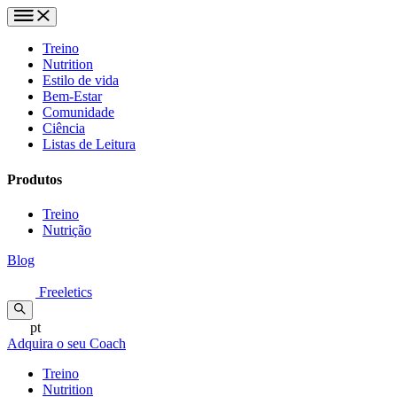
Treino
Nutrition
Estilo de vida
Bem-Estar
Comunidade
Ciência
Listas de Leitura
Produtos
Treino
Nutrição
Blog
Freeletics
pt
Adquira o seu Coach
Treino
Nutrition