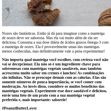
Nozes são fantásticas. Então já dá para imaginar como a manteiga
de nozes deve ser saborosa. Mas ela vai muito além de ela ser
deliciosa. Consuma a sua dose diária de ácidos graxos ômega-3 com
a manteiga de nozes. Ela é provavelmente umas das manteigas
menos conhecidas, mas definitivamente vale a pena experimentar!
Não importa qual manteiga você escolher, com certeza você não
vai se decepcionar. Ela não só é um ingrediente chave para
sobremesas com manteigas vegetais saudáveis, mas também
acrescenta muito sabor em cremes e lanches! As combinações
são infinitas. Não se preocupe demais com as calorias. Elas são
somente números de pouca importância, se você comer com
moderação. Ao invés disso, considere os muitos benefícios das
manteigas vegetais. Experimente esse doce saudável e delicioso,
envie uma foto de um prato com a sua manteiga vegetal
preferida e, mais importante: saboreie!
#PeanutButterLover