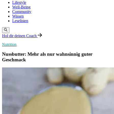
Lifestyle
Well-Being
Community
Wissen
Leselisten
Hol dir deinen Coach
Nutrition
Nussbutter: Mehr als nur wahnsinnig guter
Geschmack