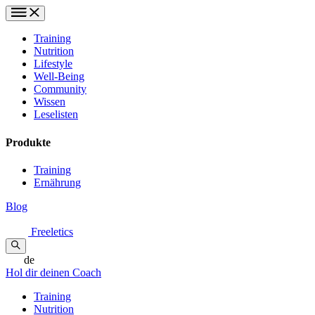
Training
Nutrition
Lifestyle
Well-Being
Community
Wissen
Leselisten
Produkte
Training
Ernährung
Blog
Freeletics
de
Hol dir deinen Coach
Training
Nutrition