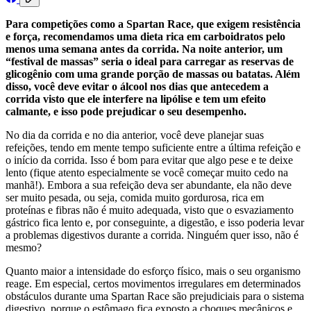
Para competições como a Spartan Race, que exigem resistência
e força, recomendamos uma dieta rica em carboidratos pelo
menos uma semana antes da corrida. Na noite anterior, um
“festival de massas” seria o ideal para carregar as reservas de
glicogênio com uma grande porção de massas ou batatas. Além
disso, você deve evitar o álcool nos dias que antecedem a
corrida visto que ele interfere na lipólise e tem um efeito
calmante, e isso pode prejudicar o seu desempenho.
No dia da corrida e no dia anterior, você deve planejar suas
refeições, tendo em mente tempo suficiente entre a última refeição e
o início da corrida. Isso é bom para evitar que algo pese e te deixe
lento (fique atento especialmente se você começar muito cedo na
manhã!). Embora a sua refeição deva ser abundante, ela não deve
ser muito pesada, ou seja, comida muito gordurosa, rica em
proteínas e fibras não é muito adequada, visto que o esvaziamento
gástrico fica lento e, por conseguinte, a digestão, e isso poderia levar
a problemas digestivos durante a corrida. Ninguém quer isso, não é
mesmo?
Quanto maior a intensidade do esforço físico, mais o seu organismo
reage. Em especial, certos movimentos irregulares em determinados
obstáculos durante uma Spartan Race são prejudiciais para o sistema
digestivo, porque o estômago fica exposto a choques mecânicos e