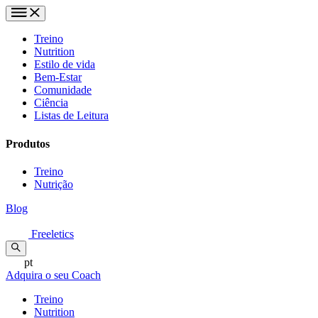
Treino
Nutrition
Estilo de vida
Bem-Estar
Comunidade
Ciência
Listas de Leitura
Produtos
Treino
Nutrição
Blog
Freeletics
pt
Adquira o seu Coach
Treino
Nutrition